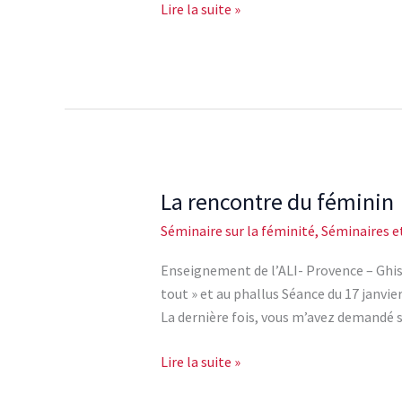
rabougri
Lire la suite »
»
au
«
pas
tout
»
On
ne
La rencontre du féminin
La
naît
rencontre
Séminaire sur la féminité
,
Séminaires e
pas
du
femme,
féminin
Enseignement de l’ALI- Provence – Ghisl
on
tout » et au phallus Séance du 17 janvie
le
La dernière fois, vous m’avez demandé s
devient
Lire la suite »