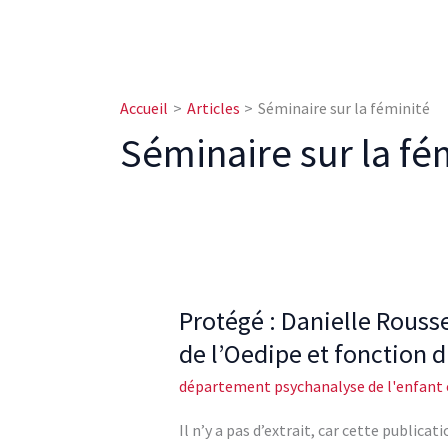
Accueil
Articles
Séminaire sur la féminité
Séminaire sur la fé
Protégé : Danielle Rouss
Protégé :
Danielle
de l’Oedipe et fonction 
Roussel
département psychanalyse de l'enfant e
:
Réflexions
Il n’y a pas d’extrait, car cette publicat
sur