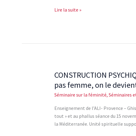
le
Lire la suite »
remaniement
du
narcissisme
dans
les
temps
de
l’Oedipe
CONSTRUCTION PSYCHIQUE 
CONSTRUCTION
et
PSYCHIQUE
pas femme, on le devien
fonction
DE
du
Séminaire sur la féminité
,
Séminaires e
LA
nom
FEMINITE
Enseignement de l’ALI- Provence – Ghisl
du
Du
tout » et au phallus séance du 15 novem
père
«
la Méditerranée. Unité spirituelle supp
dans
pénis
l’adoption