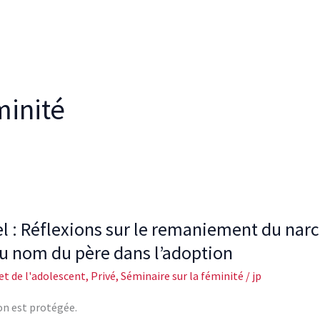
minité
el : Réflexions sur le remaniement du nar
du nom du père dans l’adoption
t de l'adolescent
,
Privé
,
Séminaire sur la féminité
/
jp
ion est protégée.