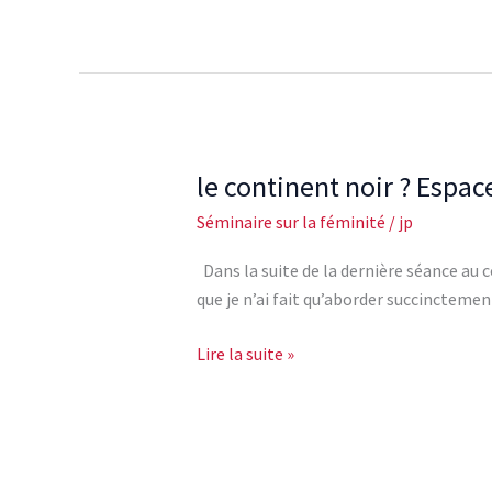
le continent noir ? Espac
le
continent
Séminaire sur la féminité
/
jp
noir
?
Dans la suite de la dernière séance au c
Espace
que je n’ai fait qu’aborder succinctement
du
ravage?
Lire la suite »
Le
ravage
entre
mère