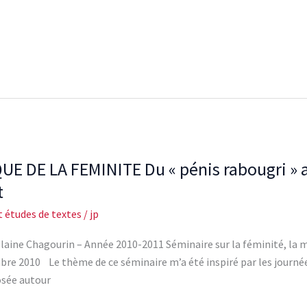
DE LA FEMINITE Du « pénis rabougri » au 
t
t études de textes
/
jp
aine Chagourin – Année 2010-2011 Séminaire sur la féminité, la ma
bre 2010 Le thème de ce séminaire m’a été inspiré par les journées
osée autour