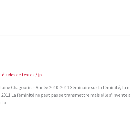
t études de textes
/
jp
aine Chagourin – Année 2010-2011 Séminaire sur la féminité, la ma
r 2011 La féminité ne peut pas se transmettre mais elle s’invente a
i la