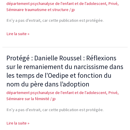
département psychanalyse de l'enfant et de l'adolescent
,
Privé
,
–
Séminaire traumatisme et structure
/
jp
traumatisme
et
Il n’y a pas d’extrait, car cette publication est protégée.
psychose
infantile
Lire la suite »
Protégé : Danielle Roussel : Réflexions
Protégé :
Danielle
sur le remaniement du narcissisme dans
Roussel
les temps de l’Oedipe et fonction du
:
nom du père dans l’adoption
Réflexions
sur
département psychanalyse de l'enfant et de l'adolescent
,
Privé
,
le
Séminaire sur la féminité
/
jp
remaniement
Il n’y a pas d’extrait, car cette publication est protégée.
du
narcissisme
Lire la suite »
dans