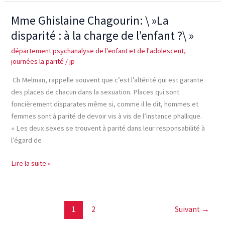
Mme Ghislaine Chagourin: \ »La
Mme
Ghislaine
disparité : à la charge de l’enfant ?\ »
Chagourin:
département psychanalyse de l'enfant et de l'adolescent
,
\ »La
journées la parité
/
jp
disparité
:
Ch Melman, rappelle souvent que c’est l’altérité qui est garante
à
des places de chacun dans la sexuation. Places qui sont
la
foncièrement disparates même si, comme il le dit, hommes et
charge
femmes sont à parité de devoir vis à vis de l’instance phallique.
de
« Les deux sexes se trouvent à parité dans leur responsabilité à
l’enfant
l’égard de
?
\ »
Lire la suite »
1
2
Suivant
→