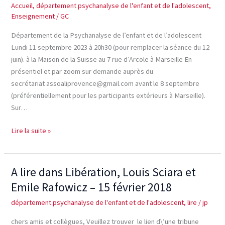
Accueil
,
département psychanalyse de l'enfant et de l'adolescent
,
du
Enseignement
/
GC
bébé,
de
Département de la Psychanalyse de l’enfant et de l’adolescent
l’enfant
Lundi 11 septembre 2023 à 20h30 (pour remplacer la séance du 12
et
juin). à la Maison de la Suisse au 7 rue d’Arcole à Marseille En
de
présentiel et par zoom sur demande auprès du
l’adolescent
secrétariat assoaliprovence@gmail.com avant le 8 septembre
(préférentiellement pour les participants extérieurs à Marseille).
Sur…
Lire la suite »
A lire dans Libération, Louis Sciara et
A
lire
Emile Rafowicz – 15 février 2018
dans
département psychanalyse de l'enfant et de l'adolescent
,
lire
/
jp
Libération,
Louis
chers amis et collègues, Veuillez trouver le lien d\’une tribune