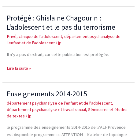
les
temps
Protégé : Ghislaine Chagourin :
Protégé :
de
Ghislaine
L’adolescent et le pas du terrorisme
l’Oedipe
Chagourin
et
Privé
,
clinique de l'adolescent
,
département psychanalyse de
:
fonction
l'enfant et de l'adolescent
/
jp
L’adolescent
du
et
Il n’y a pas d’extrait, car cette publication est protégée.
nom
le
du
pas
Lire la suite »
père
du
dans
terrorisme
l’adoption
Enseignements 2014-2015
Enseignements
2014-
département psychanalyse de l'enfant et de l'adolescent
,
2015
département psychanalyse et travail social
,
Séminaires et études
de textes
/
jp
le programme des enseignements 2014-2015 de l\’ALI-Provence
est disponible programme ici ATTENTION – l\’atelier de topologie