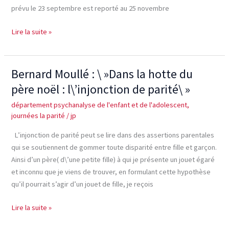
prévu le 23 septembre est reporté au 25 novembre
Lire la suite »
Bernard Moullé : \ »Dans la hotte du
Bernard
Moullé
père noël : l\’injonction de parité\ »
:
département psychanalyse de l'enfant et de l'adolescent
,
\ »Dans
journées la parité
/
jp
la
hotte
L’injonction de parité peut se lire dans des assertions parentales
du
qui se soutiennent de gommer toute disparité entre fille et garçon.
père
Ainsi d’un père( d\’une petite fille) à qui je présente un jouet égaré
noël
et inconnu que je viens de trouver, en formulant cette hypothèse
:
qu’il pourrait s’agir d’un jouet de fille, je reçois
l\’injonction
de
Lire la suite »
parité\ »