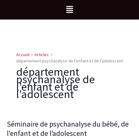
Aller
Menu
au
contenu
Accueil
Articles
département psychanalyse de l’enfant et de l’adolescent
département
psychanalyse de
l’enfant et de
l’adolescent
Séminaire de psychanalyse du bébé, de
Séminaire
de
l’enfant et de l’adolescent
psychanalyse