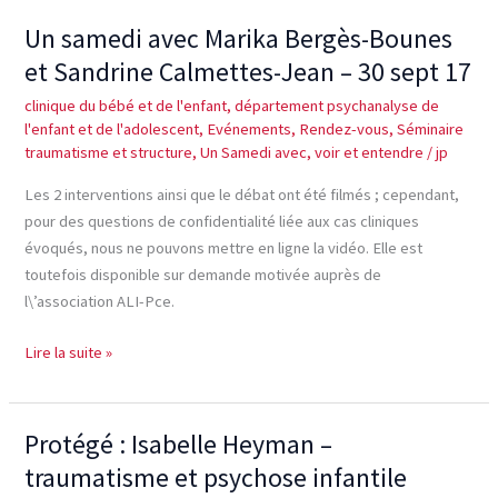
Un samedi avec Marika Bergès-Bounes
Un
samedi
et Sandrine Calmettes-Jean – 30 sept 17
avec
clinique du bébé et de l'enfant
,
département psychanalyse de
Marika
l'enfant et de l'adolescent
,
Evénements
,
Rendez-vous
,
Séminaire
Bergès-
traumatisme et structure
,
Un Samedi avec
,
voir et entendre
/
jp
Bounes
Les 2 interventions ainsi que le débat ont été filmés ; cependant,
et
pour des questions de confidentialité liée aux cas cliniques
Sandrine
évoqués, nous ne pouvons mettre en ligne la vidéo. Elle est
Calmettes-
toutefois disponible sur demande motivée auprès de
Jean
l\’association ALI-Pce.
–
30
Lire la suite »
sept
17
Protégé : Isabelle Heyman –
Protégé :
Isabelle
traumatisme et psychose infantile
Heyman