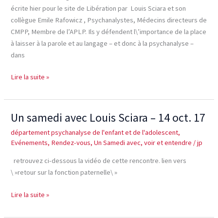
Sciara
écrite hier pour le site de Libération par Louis Sciara et son
et
collègue Emile Rafowicz , Psychanalystes, Médecins directeurs de
Emile
CMPP, Membre de l’APLP. Ils y défendent l\’importance de la place
Rafowicz
à laisser à la parole et au langage – et donc à la psychanalyse –
–
dans
15
février
Lire la suite »
2018
Un samedi avec Louis Sciara – 14 oct. 17
Un
samedi
département psychanalyse de l'enfant et de l'adolescent
,
avec
Evénements
,
Rendez-vous
,
Un Samedi avec
,
voir et entendre
/
jp
Louis
retrouvez ci-dessous la vidéo de cette rencontre. lien vers
Sciara
\ »retour sur la fonction paternelle\ »
–
14
Lire la suite »
oct.
17