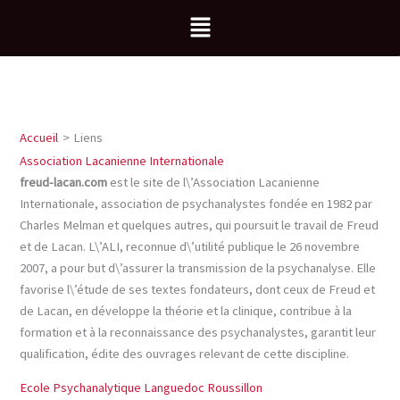
Aller
Menu
au
contenu
Accueil
Liens
Association Lacanienne Internationale
freud-lacan.com
est le site de l\’Association Lacanienne
Internationale, association de psychanalystes fondée en 1982 par
Charles Melman et quelques autres, qui poursuit le travail de Freud
et de Lacan. L\’ALI, reconnue d\’utilité publique le 26 novembre
2007, a pour but d\’assurer la transmission de la psychanalyse. Elle
favorise l\’étude de ses textes fondateurs, dont ceux de Freud et
de Lacan, en développe la théorie et la clinique, contribue à la
formation et à la reconnaissance des psychanalystes, garantit leur
qualification, édite des ouvrages relevant de cette discipline.
Ecole Psychanalytique Languedoc Roussillon