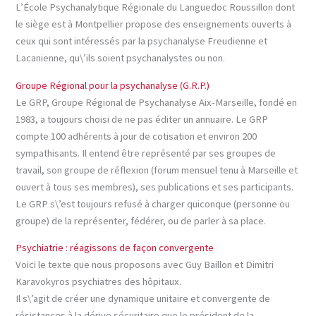
L’École Psychanalytique Régionale du Languedoc Roussillon dont
le siège est à Montpellier propose des enseignements ouverts à
ceux qui sont intéressés par la psychanalyse Freudienne et
Lacanienne, qu\’ils soient psychanalystes ou non.
Groupe Régional pour la psychanalyse (G.R.P.)
Le GRP, Groupe Régional de Psychanalyse Aix-Marseille, fondé en
1983, a toujours choisi de ne pas éditer un annuaire. Le GRP
compte 100 adhérents à jour de cotisation et environ 200
sympathisants. Il entend être représenté par ses groupes de
travail, son groupe de réflexion (forum mensuel tenu à Marseille et
ouvert à tous ses membres), ses publications et ses participants.
Le GRP s\’est toujours refusé à charger quiconque (personne ou
groupe) de la représenter, fédérer, ou de parler à sa place.
Psychiatrie : réagissons de façon convergente
Voici le texte que nous proposons avec Guy Baillon et Dimitri
Karavokyros psychiatres des hôpitaux.
Il s\’agit de créer une dynamique unitaire et convergente de
résistances à la dérive sécuritaire que le président de la