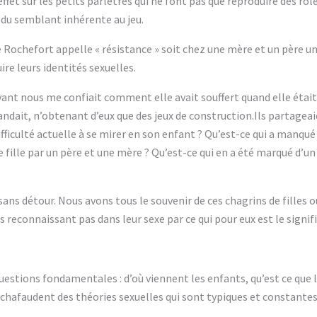
effet sur les petits parlêtres qui ne font pas que reproduire des rôle
n du semblant inhérente au jeu.
 Rochefort appelle « résistance » soit chez une mère et un père un 
ire leurs identités sexuelles.
ant nous me confiait comment elle avait souffert quand elle était p
dait, n’obtenant d’eux que des jeux de construction.Ils partageai
 difficulté actuelle à se mirer en son enfant ? Qu’est-ce qui a manqué
lle par un père et une mère ? Qu’est-ce qui en a été marqué d’un 
sans détour. Nous avons tous le souvenir de ces chagrins de filles
 reconnaissant pas dans leur sexe par ce qui pour eux est le signifi
uestions fondamentales : d’où viennent les enfants, qu’est ce que la
chafaudent des théories sexuelles qui sont typiques et constantes