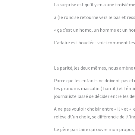
La surprise est qu’il y en a une troisième
3 (le rond se retourne vers le bas et re
« ça c’est un homo, un homme et un ho
L’affaire est bouclée : voici comment le
La parité,les deux mêmes, nous amène 
Parce que les enfants ne doivent pas êt
les pronoms masculin ( han :il ) et fémi
journaliste lassé de décider entre les 
A ne pas vouloir choisir entre « il » et « 
relève d\’un choix, se différencie de l\’i
Ce père paritaire qui ouvre mon propos 