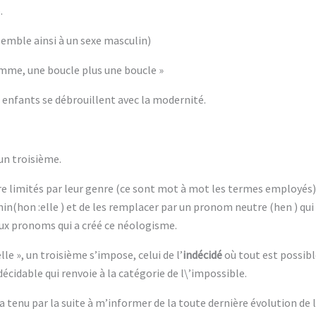
.
ssemble ainsi à un sexe masculin)
mme, une boucle plus une boucle »
s enfants se débrouillent avec la modernité.
un troisième.
re limités par leur genre (ce sont mot à mot les termes employés)
nin(hon :elle ) et de les remplacer par un pronom neutre (hen ) qui n
deux pronoms qui a créé ce néologisme.
elle », un troisième s’impose, celui de l’
indécidé
où tout est possible
ndécidable qui renvoie à la catégorie de l\’impossible.
a tenu par la suite à m’informer de la toute dernière évolution de