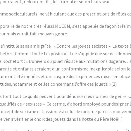
pourraient, redoutent-ils, les formater selon leurs sexes.
me socioculturels, ne véhiculant que des prescriptions de rôles ca
poraire de notre très réussi MUCEM, s’est appelée de façon très mod
teur mais aurait fait mauvais genre.
s’intitule sans ambiguïté : « Contre les jouets sexistes ». Le texte
chefort. Comme toute l’exposition il ne s’appuie que sur des donné
ce Rochefort : « L’univers du jouet résiste aux mutations dugenre…s
rents et enfants seraient d’un conformisme inexplicable selon le
laire ont été menées et ont inspiré des expériences mises en plac
tudes,notamment celles concernant l’offre des jouets. »(2)
nt tout ce qu’ils peuvent pour dénoncer les normes de genre. Ce
 qualifiés de « sexistes ». Ce terme, d’abord employé pour désigner l
oncept de sexisme est assimilé à celui de racisme par ces mouvemen
 venir vérifier le choix des jouets dans la hotte du Père Noël ?