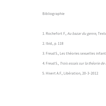
Bibliographie
1. Rochefort F.,
Au bazar du genre
, Text
2. Ibid., p. 118
3. Freud S., Les théories sexuelles infant
4. Freud S.,
Trois essais sur la théorie de 
5. Hivert A.F., Libération, 20-3-2012