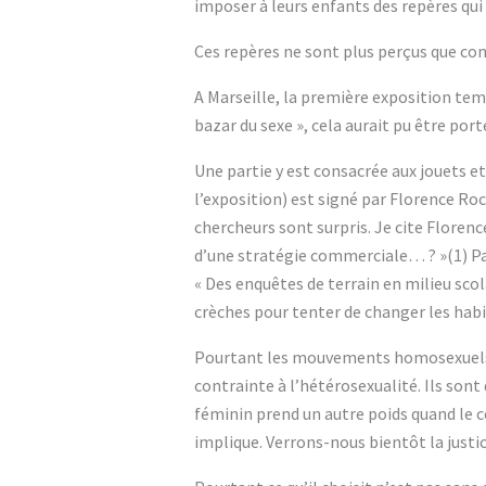
imposer à leurs enfants des repères qui 
Ces repères ne sont plus perçus que com
A Marseille, la première exposition tem
bazar du sexe », cela aurait pu être por
Une partie y est consacrée aux jouets et 
l’exposition) est signé par Florence Ro
chercheurs sont surpris. Je cite Floren
d’une stratégie commerciale… ? »(1) Pa
« Des enquêtes de terrain en milieu sco
crèches pour tenter de changer les habi
Pourtant les mouvements homosexuels fo
contrainte à l’hétérosexualité. Ils sont
féminin prend un autre poids quand le c
implique. Verrons-nous bientôt la justice