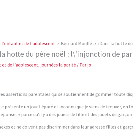
l'enfant et de l'adolescent
Bernard Moullé : \ »Dans la hotte du 
a hotte du père noël : l\’injonction de pari
 et de l'adolescent
,
journées la parité
/ Par
jp
 des assertions parentales qui se soutiennent de gommer toute disp
ui je présente un jouet égaré et inconnu que je viens de trouver, en
réponse : « parce qu’il y a des jouets de fille et des jouets de garçon ?
xes et ne doivent pas discriminer dans leur adresse filles et garço