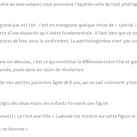
celle du sexe unique( nous pourrions l’appeler celle du tout phalliq
 grand pas est fait : c’est en mangeant quelque chose de « spécial
ir d’une disparité qui s’avère fondamentale : il faut bien que ce soi
s contes de fées nous le confirment. La parthénogénèse n’est pas un
ns les dessous, c’est ce qui constitue la différence entre fille et 
nsée, jouée dans les cours de récréation.
 de mes petites patientes âgée de 8 ans, qui ne sait comment y fair
 doigts des deux mains les enfants forment une figure.
ets) « ça c’est une fille ». Ludivine me montre sur cette figure le 
est un homme ».