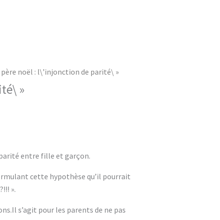
père noël : l\’injonction de parité\ »
té\ »
arité entre fille et garçon.
 formulant cette hypothèse qu’il pourrait
!!! ».
ns.Il s’agit pour les parents de ne pas