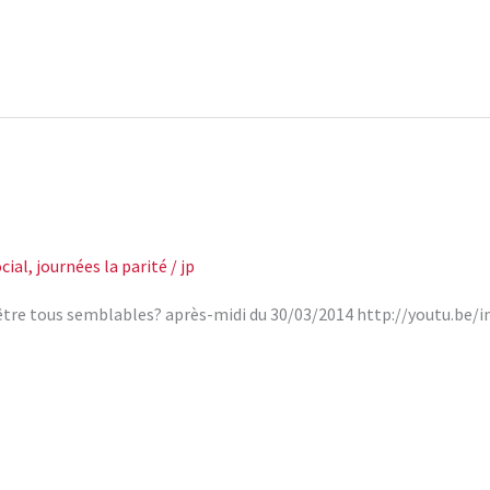
cial
,
journées la parité
/
jp
 d’être tous semblables? après-midi du 30/03/2014 http://youtu.