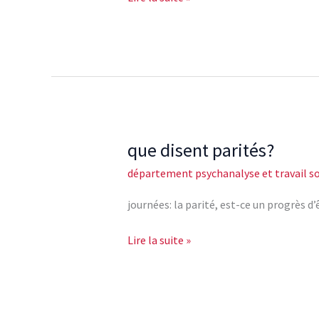
tous
semblables?
que disent parités?
que
disent
département psychanalyse et travail so
parités?
journées: la parité, est-ce un progrès
Lire la suite »