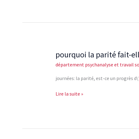
pourquoi la parité fait-e
pourquoi
la
département psychanalyse et travail so
parité
fait-
journées: la parité, est-ce un progrè
elle
embarras?
Lire la suite »
2/2