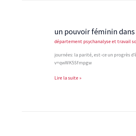
un pouvoir féminin dans l
un
pouvoir
département psychanalyse et travail so
féminin
dans
journées: la parité, est-ce un progrè
l\’institution
v=qwWK5Sfmpgw
2/2
Lire la suite »