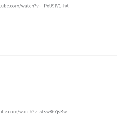
.youtube.com/watch?v=_PxU9lV1-hA
.youtube.com/watch?v=5tsw86YjsBw