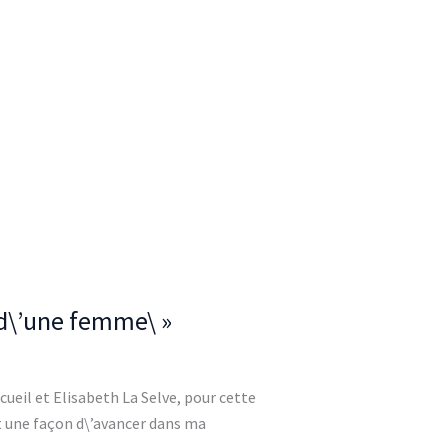
r d\’une femme\ »
ueil et Elisabeth La Selve, pour cette
 et une façon d\’avancer dans ma