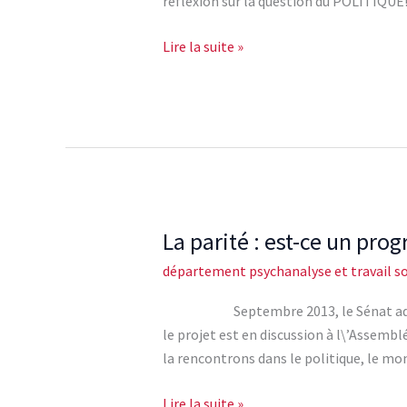
réflexion sur la question du POLITIQU
contre
culture
Lire la suite »
à
l\’
\ »a\ »
pouvoir
d\’une
femme\ »
La parité : est-ce un pro
La
parité
département psychanalyse et travail so
:
est-
Septembre 2013, le Sénat adoptait en
ce
le projet est en discussion à l\’Assemblé
un
la rencontrons dans le politique, le mon
progrès
d\’être
Lire la suite »