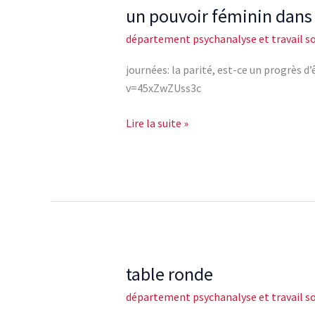
un pouvoir féminin dans l
un
pouvoir
département psychanalyse et travail so
féminin
dans
journées: la parité, est-ce un progrès
l\’institution?
v=45xZwZUss3c
1/2
Lire la suite »
table ronde
table
ronde
département psychanalyse et travail so