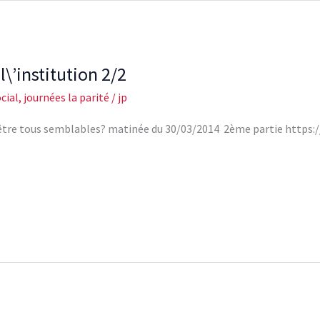
\’institution 2/2
cial
,
journées la parité
/
jp
s d’être tous semblables? matinée du 30/03/2014 2ème partie http