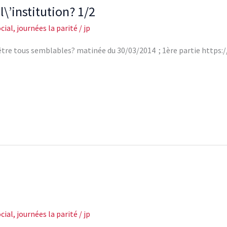
\’institution? 1/2
cial
,
journées la parité
/
jp
 d’être tous semblables? matinée du 30/03/2014 ; 1ère partie htt
cial
,
journées la parité
/
jp