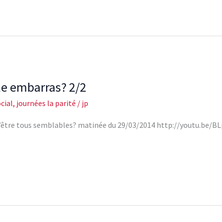
lle embarras? 2/2
cial
,
journées la parité
/
jp
s d\’être tous semblables? matinée du 29/03/2014 http://youtu.b