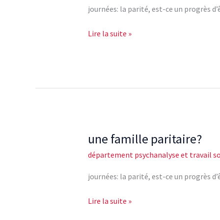
journées: la parité, est-ce un progrè
Lire la suite »
une famille paritaire?
une
famille
département psychanalyse et travail so
paritaire?
journées: la parité, est-ce un progrè
Lire la suite »