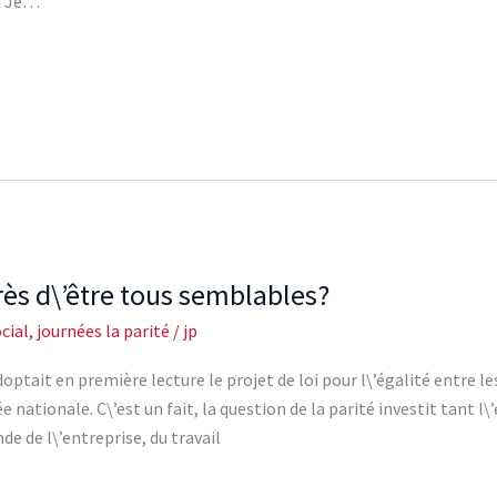
E! Je…
grès d\’être tous semblables?
cial
,
journées la parité
/
jp
 première lecture le projet de loi pour l\’égalité entre les
e nationale. C\’est un fait, la question de la parité investit tant l\
de de l\’entreprise, du travail