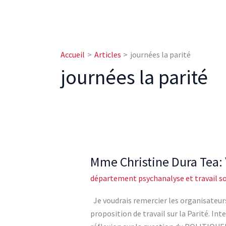
Accueil
Articles
journées la parité
journées la parité
Mme Christine Dura Tea: \
Mme
Christine
département psychanalyse et travail so
Dura
Tea:
Je voudrais remercier les organisateurs
\ »De
proposition de travail sur la Parité. Int
la