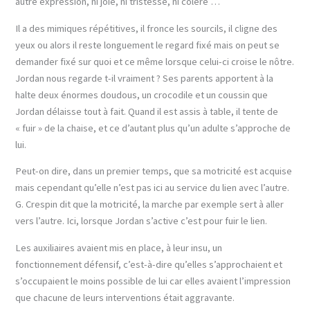
autre expression, ni joie, ni tristesse, ni colère …
Il a des mimiques répétitives, il fronce les sourcils, il cligne des
yeux ou alors il reste longuement le regard fixé mais on peut se
demander fixé sur quoi et ce même lorsque celui-ci croise le nôtre.
Jordan nous regarde t-il vraiment ? Ses parents apportent à la
halte deux énormes doudous, un crocodile et un coussin que
Jordan délaisse tout à fait. Quand il est assis à table, il tente de
« fuir » de la chaise, et ce d’autant plus qu’un adulte s’approche de
lui.
Peut-on dire, dans un premier temps, que sa motricité est acquise
mais cependant qu’elle n’est pas ici au service du lien avec l’autre.
G. Crespin dit que la motricité, la marche par exemple sert à aller
vers l’autre. Ici, lorsque Jordan s’active c’est pour fuir le lien.
Les auxiliaires avaient mis en place, à leur insu, un
fonctionnement défensif, c’est-à-dire qu’elles s’approchaient et
s’occupaient le moins possible de lui car elles avaient l’impression
que chacune de leurs interventions était aggravante.