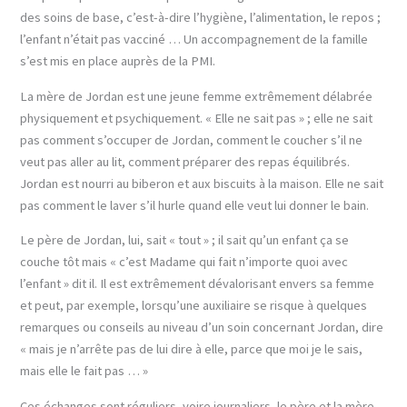
des soins de base, c’est-à-dire l’hygiène, l’alimentation, le repos ;
l’enfant n’était pas vacciné … Un accompagnement de la famille
s’est mis en place auprès de la PMI.
La mère de Jordan est une jeune femme extrêmement délabrée
physiquement et psychiquement. « Elle ne sait pas » ; elle ne sait
pas comment s’occuper de Jordan, comment le coucher s’il ne
veut pas aller au lit, comment préparer des repas équilibrés.
Jordan est nourri au biberon et aux biscuits à la maison. Elle ne sait
pas comment le laver s’il hurle quand elle veut lui donner le bain.
Le père de Jordan, lui, sait « tout » ; il sait qu’un enfant ça se
couche tôt mais « c’est Madame qui fait n’importe quoi avec
l’enfant » dit il. Il est extrêmement dévalorisant envers sa femme
et peut, par exemple, lorsqu’une auxiliaire se risque à quelques
remarques ou conseils au niveau d’un soin concernant Jordan, dire
« mais je n’arrête pas de lui dire à elle, parce que moi je le sais,
mais elle le fait pas … »
Ces échanges sont réguliers, voire journaliers, le père et la mère