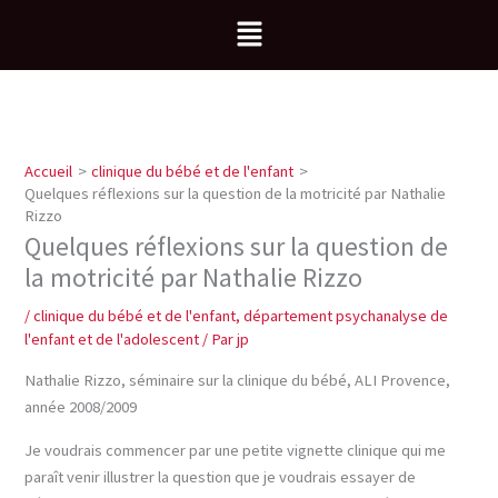
Aller
Menu
au
contenu
Accueil
clinique du bébé et de l'enfant
Quelques réflexions sur la question de la motricité par Nathalie
Rizzo
Quelques réflexions sur la question de
la motricité par Nathalie Rizzo
/
clinique du bébé et de l'enfant
,
département psychanalyse de
l'enfant et de l'adolescent
/ Par
jp
Nathalie Rizzo, séminaire sur la clinique du bébé, ALI Provence,
année 2008/2009
Je voudrais commencer par une petite vignette clinique qui me
paraît venir illustrer la question que je voudrais essayer de