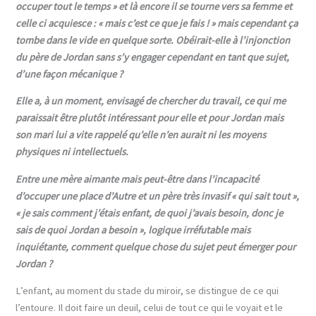
occuper tout le temps » et là encore i
l se tourne vers sa femme et
celle ci
acquies
ce :
« mais c’est ce que je fais ! » mais cependant ça
tombe dans le
vide en quelque sorte.
O
béirait-elle à l’injonction
du père de Jordan sans s’y engager cependant en tant que sujet,
d’une façon mécanique ?
Elle a, à un moment, envisagé de chercher du travail, ce qui me
paraissait être plutôt intéressant pour elle et pour Jordan mais
son mari lui a vite rappelé qu’elle n’en aurait ni les moyens
physiques ni intellectuels.
Entre une mère aimante mais peut-être dans l’incapacité
d’occuper une place d’Autre et un père très invasif « qui sait tout »,
« je sais comment j’étais enfant, de quoi j’avais besoin, donc je
sais de quoi Jordan a besoin », logique irréfutable mais
inquiétante, comment quelque chose du sujet peut émerger pour
Jordan ?
L’enfant, au moment du stade du miroir, se distingue de ce qui
l’entoure. Il doit faire un deuil, celui de tout ce qui le voyait et le