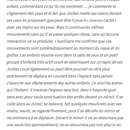
enfant, comment
ant ce qu’ils me montrent … je commente le
clignement des yeux et le fait que
Jordan
mette ses mains devant
ses yeux en proposant
que peut-être il joue à
«
coucou caché
»
avec ses mains sur les yeux. Mais
il continue les mêmes
mouvements sans qu’il se passe quelque chose, sans qu’aucune
interaction ne se produise. L’auxiliaire me confirme que ces
mouvements sont systématiquement au moment du repas et du
goûter. Les enfants ensuite vont dans la salle de jeux et un petit
groupe d’enfants très actif court en atterrissant sur un tapis de sol.
Jordan court également
ou peut-être pourrait-on dire plus
exactement se déplace en courant dans l’espace sans jamais
s’associer aux déplacements des autres enfants. Ce sont les autres
qui l’évitent. Il traverse l’espace sans but, dans n’importe quel
sens avec pour seule ponctuation des arrêts devant un miroir. Il se
colle alors au miroir, se balance, fait quelques moulinets avec ses
main
s, sourit, se regarde fixement,
puis il se décolle du miroir et
recommence à se déplacer.
Devant le miroir il ne se retournera pas
une seule fois spontanément, ne se retournera pas
non plus si on