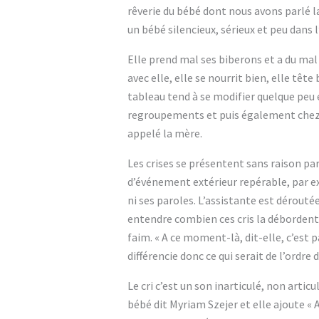
rêverie du bébé dont nous avons parlé la
un bébé silencieux, sérieux et peu dans 
Elle prend mal ses biberons et a du mal
avec elle, elle se nourrit bien, elle têt
tableau tend à se modifier quelque peu 
regroupements et puis également chez l’a
appelé la mère.
Les crises se présentent sans raison par
d’événement extérieur repérable, par ex
ni ses paroles. L’assistante est dérouté
entendre combien ces cris la débordent e
faim. « A ce moment-là, dit-elle, c’est p
différencie donc ce qui serait de l’ordre d
Le cri c’est un son inarticulé, non articu
bébé dit Myriam Szejer et elle ajoute « A