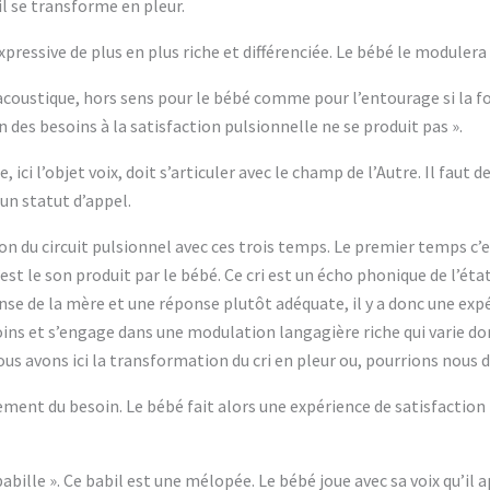
il se transforme en pleur.
pressive de plus en plus riche et différenciée. Le bébé le moduler
éel acoustique, hors sens pour le bébé comme pour l’entourage si la 
on des besoins à la satisfaction pulsionnelle ne se produit pas ».
 ici l’objet voix, doit s’articuler avec le champ de l’Autre. Il faut 
 un statut d’appel.
tion du circuit pulsionnel avec ces trois temps. Le premier temps c
’est le son produit par le bébé. Ce cri est un écho phonique de l’état
nse de la mère et une réponse plutôt adéquate, il y a donc une expé
ns et s’engage dans une modulation langagière riche qui varie don
ous avons ici la transformation du cri en pleur ou, pourrions nous d
ement du besoin. Le bébé fait alors une expérience de satisfaction r
abille ». Ce babil est une mélopée. Le bébé joue avec sa voix qu’il a