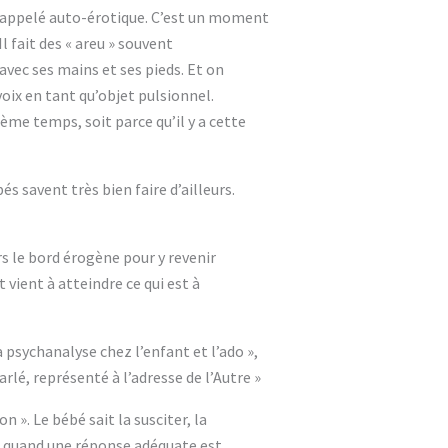
s appelé auto-érotique. C’est un moment
 fait des « areu » souvent
avec ses mains et ses pieds. Et on
 voix en tant qu’objet pulsionnel.
me temps, soit parce qu’il y a cette
s savent très bien faire d’ailleurs.
rs le bord érogène pour y revenir
t vient à atteindre ce qui est à
la psychanalyse chez l’enfant et l’ado »,
parlé, représenté à l’adresse de l’Autre »
 ». Le bébé sait la susciter, la
mer quand une réponse adéquate est