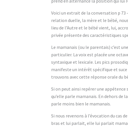
prend en alternance la position qui lui 
Voici un extrait de la conversation p 73
relation duelle, la mère et le bébé, nou
lieu de l’Autre et le bébé vient, lui, ac
privée présente des caractéristiques spé
Le mamanais (ou le parentais) c’est une
particulier. La voix est placée une octa
syntaxique et lexicale. Les pics prosodi
manifeste un intérêt spécifique et suc
trouvons avec cette réponse orale du bé
Si on peut ainsi repérer une appétence 
qu’elle parle mamanais. En dehors de l
parle moins bien le mamanais.
Si nous revenons à l’évocation du cas de
bras et lui parlait, elle lui parlait mam