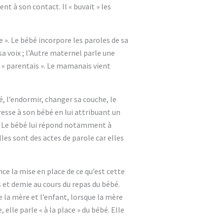
t à son contact. Il « buvait » les
re ». Le bébé incorpore les paroles de sa
 voix ; l’Autre maternel parle une
e « parentais ». Le mamanais vient
, l’endormir, changer sa couche, le
resse à son bébé en lui attribuant un
e. Le bébé lui répond notamment à
es sont des actes de parole car elles
nce la mise en place de ce qu’est cette
et demie au cours du repas du bébé.
e la mère et l’enfant, lorsque la mère
 elle parle « à la place » du bébé. Elle