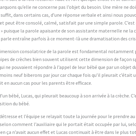
rquons qu’elle ne concerne pas l’objet du besoin. Une mère ne doi
l suffit, dans certains cas, d’une réponse verbale et ainsi nous pou
fet peut être consolé, calmé, satisfait par une simple parole. C’es
 » puisque la parole apaisante de son assistante maternelle ne la c
i parle entraîne parfois à ce moment-là une dramatisation des crise
dimension consolatrice de la parole est fondamental notamment po
ipes de crèches bien souvent utilisent cette dimension de façon s
qui ne pouvaient répondre à l’appel de leur bébé que par un objet d
 moins neuf biberons par jour car chaque fois qu’il pleurait c’était u
t en aucun cas pour les parents être efficace.
’un bébé, Lucas, qui pleurait beaucoup à son arrivée à la crèche. C’
osition du bébé.
détresse et l’équipe se relayait toute la journée pour le prendre a
elon comment l’auxiliaire qui le portait était occupée par lui, selo
en ça n’avait aucun effet et Lucas continuait à être dans le plus t