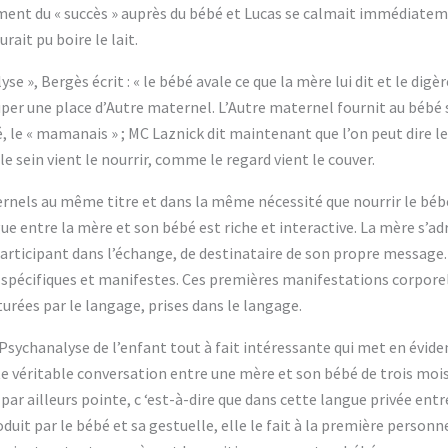
ement du « succès » auprès du bébé et Lucas se calmait immédiatemen
rait pu boire le lait.
se », Bergès écrit : « le bébé avale ce que la mère lui dit et le digè
r une place d’Autre maternel. L’Autre maternel fournit au bébé sa
, le « mamanais » ; MC Laznick dit maintenant que l’on peut dire l
le sein vient le nourrir, comme le regard vient le couver.
rnels au même titre et dans la même nécessité que nourrir le bébé
ue entre la mère et son bébé est riche et interactive. La mère s’ad
 participant dans l’échange, de destinataire de son propre messag
spécifiques et manifestes. Ces premières manifestations corporell
turées par le langage, prises dans le langage.
a Psychanalyse de l’enfant tout à fait intéressante qui met en évide
 véritable conversation entre une mère et son bébé de trois mois 
ar ailleurs pointe, c ‘est-à-dire que dans cette langue privée entr
duit par le bébé et sa gestuelle, elle le fait à la première personne,