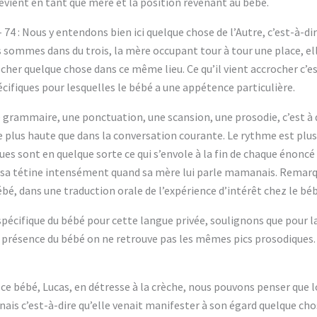
revient en tant que mère et la position revenant au bébé.
 – 74 : Nous y entendons bien ici quelque chose de l’Autre, c’est-à
s sommes dans du trois, la mère occupant tour à tour une place, elle
crocher quelque chose dans ce même lieu. Ce qu’il vient accrocher c’e
cifiques pour lesquelles le bébé a une appétence particulière.
 grammaire, une ponctuation, une scansion, une prosodie, c’est à d
ve plus haute que dans la conversation courante. Le rythme est plus 
ques sont en quelque sorte ce qui s’envole à la fin de chaque énoncé
e sa tétine intensément quand sa mère lui parle mamanais. Remar
bé, dans une traduction orale de l’expérience d’intérêt chez le béb
spécifique du bébé pour cette langue privée, soulignons que pour la
a présence du bébé on ne retrouve pas les mêmes pics prosodiques.
 ce bébé, Lucas, en détresse à la crèche, nous pouvons penser que lo
anais c’est-à-dire qu’elle venait manifester à son égard quelque cho