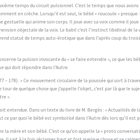
uxième temps du circuit pulsionnel. C’est le temps que nous avon
ent en crèche. Lorsqu’il est seul, le bébé « roucoule » presque. Il
gestuelle qui anime son corps. Il joue avec sa voix comme il joue 
ension objectale de la voix. Le babil c’est l’instinct libidinal de la
nd statut de temps auto-érotique que dans l’après coup du troisiè
ncerne la pulsion invocante du « se faire entendre », ce que les bébé
e qui doit répondre dans l’Autre.
177 – 178) : « Ce mouvement circulaire de la poussée qui sort à trave
 tour de quelque chose que j’appelle l’objet, c’est par là que le suje
re ».
 soit entendue. Dans un texte du livre de M. Bergès : « Actualités de 
’est ce par quoi le bébé est symbolisé dans l’Autre dès lors qu’il est 
e la mère et son bébé. C’est ce qu’on appelle la « proto conversation
e. Il sait à la fois réclamer haut et fort quelque chose et se cal