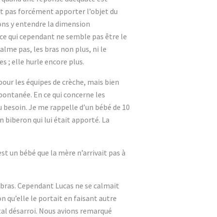
t pas forcément apporter l’objet du
vons y entendre la dimension
t ce qui cependant ne semble pas être le
alme pas, les bras non plus, ni le
s ; elle hurle encore plus.
ur les équipes de crèche, mais bien
pontanée. En ce qui concerne les
u besoin. Je me rappelle d’un bébé de 10
n biberon qui lui était apporté. La
est un bébé que la mère n’arrivait pas à
u bras. Cependant Lucas ne se calmait
n qu’elle le portait en faisant autre
otal désarroi. Nous avions remarqué