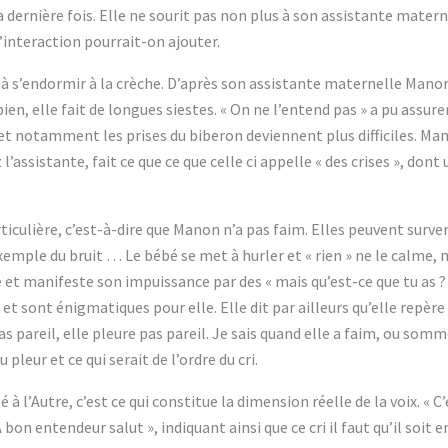
 dernière fois. Elle ne sourit pas non plus à son assistante matern
l’interaction pourrait-on ajouter.
 à s’endormir à la crèche. D’après son assistante maternelle Manon
e bien, elle fait de longues siestes. « On ne l’entend pas » a pu assu
et notamment les prises du biberon deviennent plus difficiles. Man
ssistante, fait ce que ce que celle ci appelle « des crises », dont 
ticulière, c’est-à-dire que Manon n’a pas faim. Elles peuvent surven
emple du bruit … Le bébé se met à hurler et « rien » ne le calme, n
e et manifeste son impuissance par des « mais qu’est-ce que tu as ? 
t sont énigmatiques pour elle. Elle dit par ailleurs qu’elle repère
as pareil, elle pleure pas pareil. Je sais quand elle a faim, ou somme
u pleur et ce qui serait de l’ordre du cri.
lé à l’Autre, c’est ce qui constitue la dimension réelle de la voix. « 
 bon entendeur salut », indiquant ainsi que ce cri il faut qu’il soit 