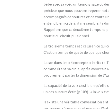
bébé avec sa voix, un témoignage du de
précieux que nous pouvons repérer notamm
accompagnés de sourires et de toute une 
entend bien ici déjà, il me semble, la dim
Rappelons que ce deuxième temps ne pre
boucle du circuit pulsionnel.
Le troisième temps est celui en ce qui co
C’est un temps de quête de quelque chos
Lacan dans les « 4 concepts » écrits (p 
comme étant sa cible, après avoir fait le
proprement parler la dimension de l’Aut
La capacité de la voix c’est bien qu’elle
un des auteurs écrit (p 109) : « la voix c
Il existe une véritable conversation entr
provoquer, s’y engager et engager l’Autr