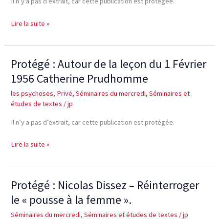
Il n’y a pas d’extrait, car cette publication est protégée.
1956)
Rafaëlle
Lire la suite »
Bernard-
Rolain
Protégé : Autour de la leçon du 1 Février
Protégé :
Autour
1956 Catherine Prudhomme
de
les psychoses
,
Privé
,
Séminaires du mercredi
,
Séminaires et
la
études de textes
/
jp
leçon
du
Il n’y a pas d’extrait, car cette publication est protégée.
1
Février
Lire la suite »
1956
Catherine
Prudhomme
Protégé : Nicolas Dissez – Réinterroger
Protégé :
Nicolas
le « pousse à la femme ».
Dissez
Séminaires du mercredi
,
Séminaires et études de textes
/
jp
–