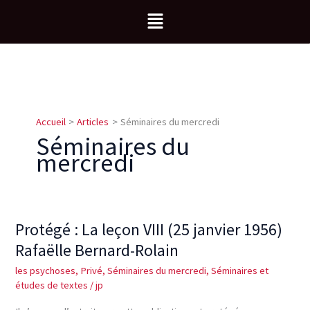
Aller
Menu
au
contenu
Accueil
Articles
Séminaires du mercredi
Séminaires du
mercredi
Protégé : La leçon VIII (25 janvier 1956)
Protégé :
La
Rafaëlle Bernard-Rolain
leçon
les psychoses
,
Privé
,
Séminaires du mercredi
,
Séminaires et
VIII
études de textes
/
jp
(25
janvier