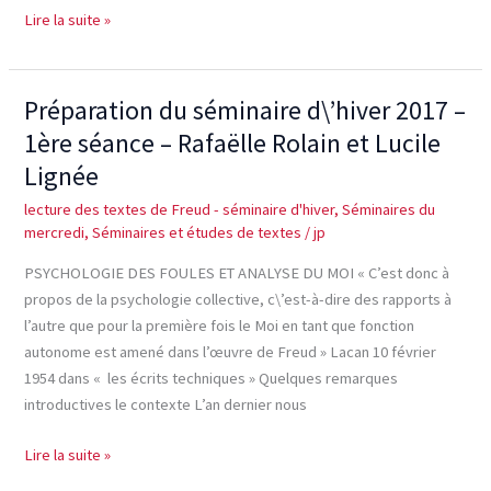
Lire la suite »
Préparation du séminaire d\’hiver 2017 –
Préparation
du
1ère séance – Rafaëlle Rolain et Lucile
séminaire
Lignée
d\’hiver
lecture des textes de Freud - séminaire d'hiver
,
Séminaires du
2017
mercredi
,
Séminaires et études de textes
/
jp
–
1ère
PSYCHOLOGIE DES FOULES ET ANALYSE DU MOI « C’est donc à
séance
propos de la psychologie collective, c\’est-à-dire des rapports à
–
l’autre que pour la première fois le Moi en tant que fonction
Rafaëlle
autonome est amené dans l’œuvre de Freud » Lacan 10 février
Rolain
1954 dans « les écrits techniques » Quelques remarques
et
introductives le contexte L’an dernier nous
Lucile
Lignée
Lire la suite »