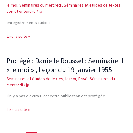
le moi
,
Séminaires du mercredi
,
Séminaires et études de textes
,
et
voir et entendre
/
jp
22
janvier
enregistrements audio :
2017:
\ »Ce
Lire la suite »
n\’est
pas
MOI,
Protégé : Danielle Roussel : Séminaire II
Protégé :
étude
Danielle
« le moi » ; Leçon du 19 janvier 1955.
des
Roussel
textes
Séminaires et études de textes
,
le moi
,
Privé
,
Séminaires du
:
de
mercredi
/
jp
Séminaire
Freud\ »
II
Il n’y a pas d’extrait, car cette publication est protégée.
« le
moi »
Lire la suite »
;
Leçon
du