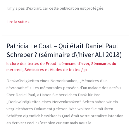
Réinterroger
Il n’y a pas d’extrait, car cette publication est protégée.
le
«
Lire la suite »
pousse
à
la
Patricia Le Coat – Qui était Daniel Paul
Patricia
femme
Le
Schreber ? (séminaire d\’hiver ALI 2018)
».
Coat
lecture des textes de Freud - séminaire d'hiver
,
Séminaires du
–
mercredi
,
Séminaires et études de textes
/
jp
Qui
était
Denkwürdigkeiten eines Nervenkranken, „Mémoires d’un
Daniel
névropathe“ « Les mémorables pensées d’un malade des nerfs »
Paul
Cher Daniel Paul, « Haben Sie herzlichen Dank für Ihre
Schreber ?
„Denkwürdigkeiten eines Nervenkranken“. Selten haben wir ein
(séminaire
vergleichbares Dokument gelesen. Was wollten Sie mit Ihren
d\’hiver
Schriften eigentlich bewirken?» Quel était votre première intention
ALI
en écrivant ceci ? C’est bien curieux mais nous le
2018)