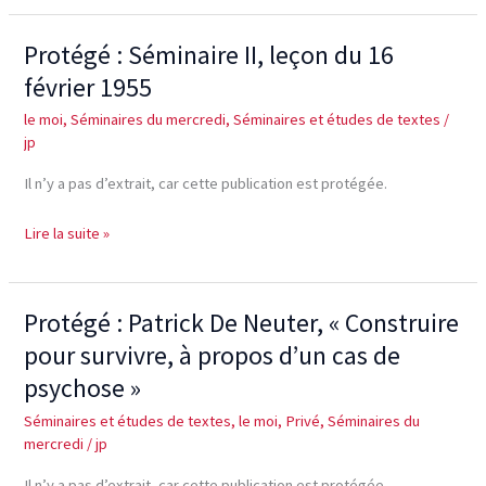
Protégé : Séminaire II, leçon du 16
Protégé :
Séminaire
février 1955
II,
le moi
,
Séminaires du mercredi
,
Séminaires et études de textes
/
leçon
jp
du
16
Il n’y a pas d’extrait, car cette publication est protégée.
février
1955
Lire la suite »
Protégé : Patrick De Neuter, « Construire
Protégé :
Patrick
pour survivre, à propos d’un cas de
De
psychose »
Neuter,
Séminaires et études de textes
,
le moi
,
Privé
,
Séminaires du
« Construire
mercredi
/
jp
pour
survivre,
Il n’y a pas d’extrait, car cette publication est protégée.