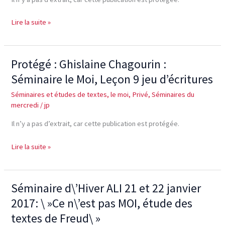
à
propos
Lire la suite »
d’un
cas
de
Protégé : Ghislaine Chagourin :
Protégé :
psychose »
Ghislaine
Séminaire le Moi, Leçon 9 jeu d’écritures
Chagourin
Séminaires et études de textes
,
le moi
,
Privé
,
Séminaires du
:
mercredi
/
jp
Séminaire
le
Il n’y a pas d’extrait, car cette publication est protégée.
Moi,
Leçon
Lire la suite »
9
jeu
d’écritures
Séminaire d\’Hiver ALI 21 et 22 janvier
Séminaire
d\’Hiver
2017: \ »Ce n\’est pas MOI, étude des
ALI
textes de Freud\ »
21