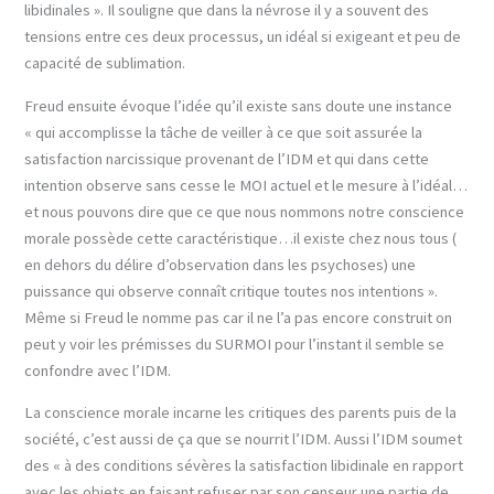
libidinales ». Il souligne que dans la névrose il y a souvent des
tensions entre ces deux processus, un idéal si exigeant et peu de
capacité de sublimation.
Freud ensuite évoque l’idée qu’il existe sans doute une instance
« qui accomplisse la tâche de veiller à ce que soit assurée la
satisfaction narcissique provenant de l’IDM et qui dans cette
intention observe sans cesse le MOI actuel et le mesure à l’idéal…
et nous pouvons dire que ce que nous nommons notre conscience
morale possède cette caractéristique…il existe chez nous tous (
en dehors du délire d’observation dans les psychoses) une
puissance qui observe connaît critique toutes nos intentions ».
Même si Freud le nomme pas car il ne l’a pas encore construit on
peut y voir les prémisses du SURMOI pour l’instant il semble se
confondre avec l’IDM.
La conscience morale incarne les critiques des parents puis de la
société, c’est aussi de ça que se nourrit l’IDM. Aussi l’IDM soumet
des « à des conditions sévères la satisfaction libidinale en rapport
avec les objets en faisant refuser par son censeur une partie de