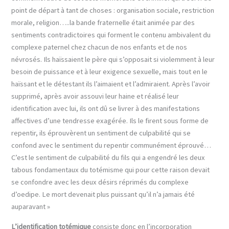
point de départ à tant de choses : organisation sociale, restriction
morale, religion…..la bande fraternelle était animée par des
sentiments contradictoires qui forment le contenu ambivalent du
complexe paternel chez chacun de nos enfants et de nos
névrosés. Ils haïssaient le père qui s’opposait si violemment à leur
besoin de puissance et à leur exigence sexuelle, mais tout en le
haïssant et le détestant ils l’aimaient et l’admiraient. Après l’avoir
supprimé, après avoir assouvi leur haine et réalisé leur
identification avec lui, ils ont dû se livrer à des manifestations
affectives d’une tendresse exagérée. Ils le firent sous forme de
repentir, ils éprouvèrent un sentiment de culpabilité qui se
confond avec le sentiment du repentir communément éprouvé…
C’est le sentiment de culpabilité du fils qui a engendré les deux
tabous fondamentaux du totémisme qui pour cette raison devait
se confondre avec les deux désirs réprimés du complexe
d’oedipe. Le mort devenait plus puissant qu’il n’a jamais été
auparavant »
L’identification totémique
consiste donc en l’incorporation