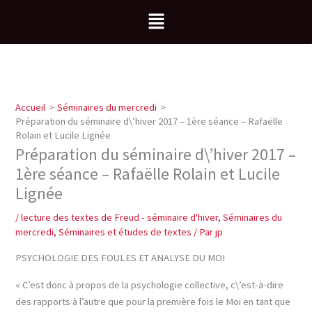
Aller
Menu
au
contenu
Accueil
Séminaires du mercredi
Préparation du séminaire d\’hiver 2017 – 1ère séance – Rafaëlle
Rolain et Lucile Lignée
Préparation du séminaire d\’hiver 2017 –
1ère séance – Rafaëlle Rolain et Lucile
Lignée
/
lecture des textes de Freud - séminaire d'hiver
,
Séminaires du
mercredi
,
Séminaires et études de textes
/ Par
jp
PSYCHOLOGIE DES FOULES ET ANALYSE DU MOI
« C’est donc à propos de la psychologie collective, c\’est-à-dire
des rapports à l’autre que pour la première fois le Moi en tant que