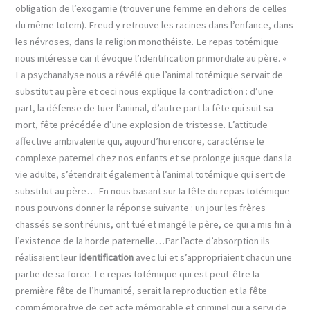
obligation de l’exogamie (trouver une femme en dehors de celles
du même totem). Freud y retrouve les racines dans l’enfance, dans
les névroses, dans la religion monothéiste. Le repas totémique
nous intéresse car il évoque l’identification primordiale au père. «
La psychanalyse nous a révélé que l’animal totémique servait de
substitut au père et ceci nous explique la contradiction : d’une
part, la défense de tuer l’animal, d’autre part la fête qui suit sa
mort, fête précédée d’une explosion de tristesse. L’attitude
affective ambivalente qui, aujourd’hui encore, caractérise le
complexe paternel chez nos enfants et se prolonge jusque dans la
vie adulte, s’étendrait également à l’animal totémique qui sert de
substitut au père… En nous basant sur la fête du repas totémique
nous pouvons donner la réponse suivante : un jour les frères
chassés se sont réunis, ont tué et mangé le père, ce qui a mis fin à
l’existence de la horde paternelle…Par l’acte d’absorption ils
réalisaient leur
identification
avec lui et s’appropriaient chacun une
partie de sa force. Le repas totémique qui est peut-être la
première fête de l’humanité, serait la reproduction et la fête
commémorative de cet acte mémorable et criminel qui a servi de