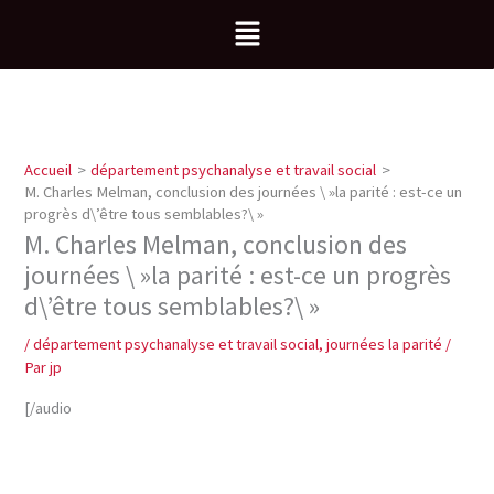
Aller
Menu
au
contenu
Accueil
département psychanalyse et travail social
M. Charles Melman, conclusion des journées \ »la parité : est-ce un
progrès d\’être tous semblables?\ »
M. Charles Melman, conclusion des
journées \ »la parité : est-ce un progrès
d\’être tous semblables?\ »
/
département psychanalyse et travail social
,
journées la parité
/
Par
jp
[/audio