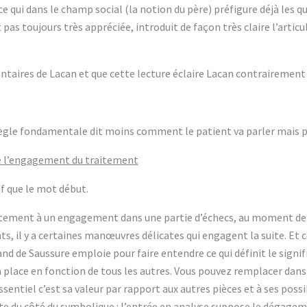
 ce qui dans le champ social (la notion du père) préfigure déjà le
pas toujours très appréciée, introduit de façon très claire l’articu
taires de Lacan et que cette lecture éclaire Lacan contrairement 
a règle fondamentale dit moins comment le patient va parler mais 
de l’engagement du traitement
f que le mot début.
ement à un engagement dans une partie d’échecs, au moment de l’
nts, il y a certaines manœuvres délicates qui engagent la suite. Et 
 de Saussure emploie pour faire entendre ce qui définit le signifi
a place en fonction de tous les autres. Vous pouvez remplacer dans
ssentiel c’est sa valeur par rapport aux autres pièces et à ses po
yste du côté du symbolique : l’entrée en analyse suppose le dégagem