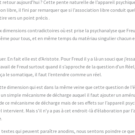
it retour aujourd’hui ? Cette pente naturelle de l’appareil psychiqu
n libre, il fini par remarquer que si l’association libre conduit qu
tire vers un point précis .
x dimensions contradictoires où est prise la psychanalyse que Freu
même pour tous, et en même temps du matériau singulier chacun es
er. En fait elle est d’Aristote. Pour Freud il y a là un souci que j’e
vail de Freud surtout quand il s’approche de la question d’un Réel, 
 ça le somatique, il faut l’entendre comme un réel.
tte dimension qui est dans la même veine que cette question de l’é
un simple mécanisme de décharge auquel il faut ajouter un aména
e ce mécanisme de décharge mais de ses effets sur l’appareil psyc
 intervient. Mais s’il n’y a pas à cet endroit-là d’élaboration par l
.
 textes qui peuvent paraître anodins, nous sentons poindre ce qu