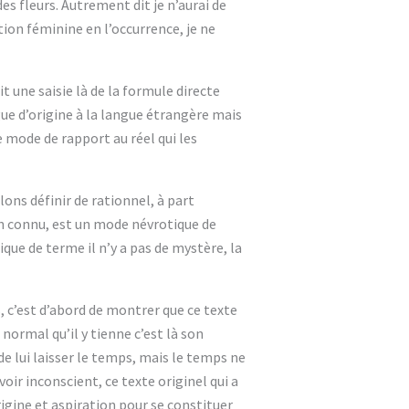
es fleurs. Autrement dit je n’aurai de
ation féminine en l’occurrence, je ne
it une saisie là de la formule directe
gue d’origine à la langue étrangère mais
e mode de rapport au réel qui les
ons définir de rationnel, à part
en connu, est un mode névrotique de
que de terme il n’y a pas de mystère, la
, c’est d’abord de montrer que ce texte
 normal qu’il y tienne c’est là son
t de lui laisser le temps, mais le temps ne
voir inconscient, ce texte originel qui a
origine et aspiration pour se constituer