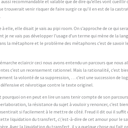
aussi recommandable et valable que de dire qu’elles vont cueillir d
e trouverait venir risquer de faire surgir ce qu’il en est de la castr
.
à elle, elle disait je vais au pipi room. On s’approche de ce qui sera
nt je ne vais pas développer l’usage d’un terme qui mène de la lan
t dans la métaphore et le problème des métaphores c’est de savoir l
émarche eclaircir ceci nous avons entendu un parcours que nous all
entes c’est un recensement rationnel. Mais la rationalité, c’est bi
ement la volonté de sa suppression, … c’est une succession de logi
éfensive et névrotique contre le texte originel.
st pourquoi on en peut en lire un sans tenir compte de son parcours
perlaboration, la résistance du sujet à vouloir y renoncer, c’est bien
sentirait si facilement à le mettre de côté. Freud il dit oui il suffi
 cette liquidation du transfert, c\’est-à-dire de cet amour pour le sa
ère. Avec la liquidation du transfert, il y a quelque chose qui fait 