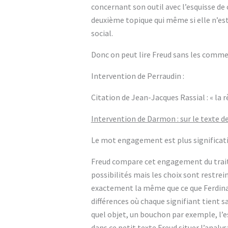
concernant son outil avec l’esquisse de
deuxième topique qui même si elle n’est 
social.
Donc on peut lire Freud sans les commen
Intervention de Perraudin :
Citation de Jean-Jacques Rassial : « l
Intervention de Darmon : sur le texte 
Le mot engagement est plus significati
Freud compare cet engagement du trait
possibilités mais les choix sont restrei
exactement la même que ce que Ferdinand
différences où chaque signifiant tient s
quel objet, un bouchon par exemple, l’e
dans ce petit texte Freud situer l’anal