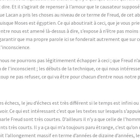
t dire. Et il s’agirait de repenser à l’amour que le causateur suppo
que Lacan a pris les choses au niveau de ce terme de Freud, de cet a
uisque Moses est égyptien. Ce qui aboutirait à ceci, que je vous prie
ntre nous est amené là-dessus à dire, s’expose à n’être pas moins 
ur garantir que ma propre parole ici se fonderait autrement que sur 
l’inconscience.
 nous ne pourrons pas légitimement échapper à ceci ; que Freud n’av
e l’inconscient ; les débuts de la technique, ce qui nous intéresse 
p ne pas refuser, ce qui va être pour chacun d’entre nous notre 
es échecs, le jeu d’échecs est très différent si le temps est infini o
voir. Ce qui est intéressant c’est que les textes sur lesquels s’appui
parle Freud sont très courtes. D’ailleurs il n’y a que celle de l’hom
s très courts. Il y a ça qui m’a toujours paru étrange, c’est qu’on
uit l’allongement massif en terme d’années de dizaine d’années, l