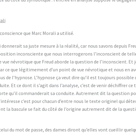
ali
conscience que Marc Morali a utilisé.
 donnerait sa juste mesure à la réalité, car nous savons depuis Fr
 position inconsciente que nous interrogerons l’inconscient de tel
e vue névrotique que Freud aborde la question de l’inconscient. Et 
ar ce que légitimement d’un point de vue névrotique et nous en av
s de l’hypnose. L’hypnose ça veut dire qu’il est toujours possible de
te. Et ce dont il s’agit dans l’analyse, c’est de venir déchiffrer c
orte qu’il commanderait sa conduite. Autrement dit la question pour 
’intéresse c’est pour chacun d’entre nous le texte originel qui dé
 la bascule se fait du côté de l’origine autrement dit de la questio
ui du mot de passe, des dames diront qu’elles vont cueillir quelque