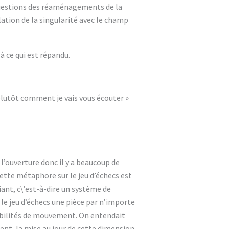
s questions des réaménagements de la
lation de la singularité avec le champ
à ce qui est répandu.
plutôt comment je vais vous écouter »
ouverture donc il y a beaucoup de
cette métaphore sur le jeu d’échecs est
ant, c\’est-à-dire un système de
 le jeu d’échecs une pièce par n’importe
ssibilités de mouvement. On entendait
ent, la mise au jour de cette dimension