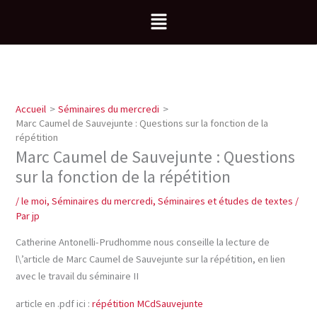
Aller
Menu
au
contenu
Accueil
Séminaires du mercredi
Marc Caumel de Sauvejunte : Questions sur la fonction de la
répétition
Marc Caumel de Sauvejunte : Questions
sur la fonction de la répétition
/
le moi
,
Séminaires du mercredi
,
Séminaires et études de textes
/
Par
jp
Catherine Antonelli-Prudhomme nous conseille la lecture de
l\’article de Marc Caumel de Sauvejunte sur la répétition, en lien
avec le travail du séminaire II
article en .pdf ici :
répétition MCdSauvejunte