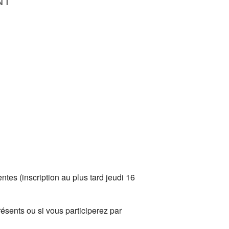
Office 365
Outlook Live
tes (inscription au plus tard jeudi 16
ésents ou si vous participerez par