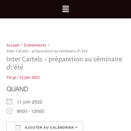
Aller
Menu
au
contenu
Accueil
Évènements
Inter Cartels – préparation au séminaire d\’été
Inter Cartels – préparation au séminaire
d\’été
Par
jp
/
11 juin 2022
QUAND
11 juin 2022
9h00 - 12h00
AJOUTER AU CALENDRIER