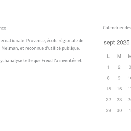
Calendrier d
nce
nternationale-Provence, école régionale de
 Melman, et reconnue d’utilité publique.
L
M
ychanalyse telle que Freud l’a inventée et
1
2
8
9
1
15
16
1
22
23
2
29
30