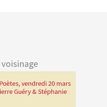
 voisinage
Poètes, vendredi 20 mars
ierre Guéry & Stéphanie