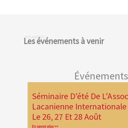
Actualités
Les événements à venir
Événements
Séminaire D’été De L’Assoc
Lacanienne Internationale 
Le 26, 27 Et 28 Août
En savoir plus >>