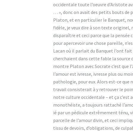
occidentale toute l’oeuvre d’Aristote av
… », donc on avait des petits bouts de ph
Platon, et en particulier le Banquet, no
fidèle, je veux dire à son texte originel
disparaître et ceci parce que la pensé
pour apercevoir une chose pareille, n’es
Lacan où il parlait du Banquet l’ont fai
cherchaient dans cette fable la source de
montre Platon avec Socrate c’est que l’
l’amour est ivresse, ivresse plus ou mo
pathologie, pour eux. Alors est-ce que 
travail consisterait à y retrouver le poin
notre culture occidentale – et ça c’est 
monothéiste, a toujours rattaché l’amo
ié par un pédicule extrêmement ténu, vif
parcelle de l’amour divin, et ceci impl
tissu de devoirs, d’obligations, de culpab