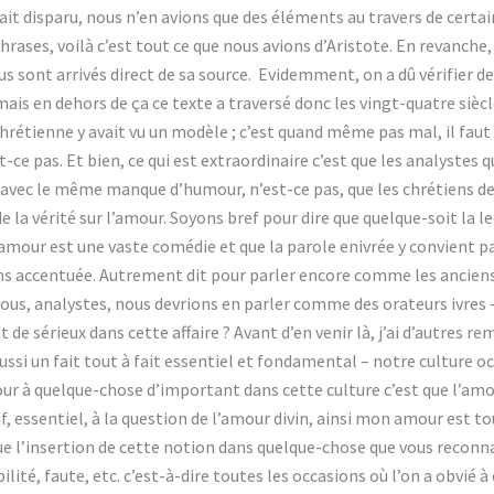
ait disparu, nous n’en avions que des éléments au travers de certains
rases, voilà c’est tout ce que nous avions d’Aristote. En revanche, 
us sont arrivés direct de sa source. Evidemment, on a dû vérifier de
, mais en dehors de ça ce texte a traversé donc les vingt-quatre siè
e chrétienne y avait vu un modèle ; c’est quand même pas mal, il 
t-ce pas. Et bien, ce qui est extraordinaire c’est que les analystes
t avec le même manque d’humour, n’est-ce pas, que les chrétiens de l
 la vérité sur l’amour. Soyons bref pour dire que quelque-soit la le
amour est une vaste comédie et que la parole enivrée y convient 
ins accentuée. Autrement dit pour parler encore comme les anciens,
nous, analystes, nous devrions en parler comme des orateurs ivres –
t de sérieux dans cette affaire ? Avant d’en venir là, j’ai d’autres r
aussi un fait tout à fait essentiel et fondamental – notre culture oc
ur à quelque-chose d’important dans cette culture c’est que l’am
, essentiel, à la question de l’amour divin, ainsi mon amour est to
ique l’insertion de cette notion dans quelque-chose que vous reconn
ilité, faute, etc. c’est-à-dire toutes les occasions où l’on a obvié à