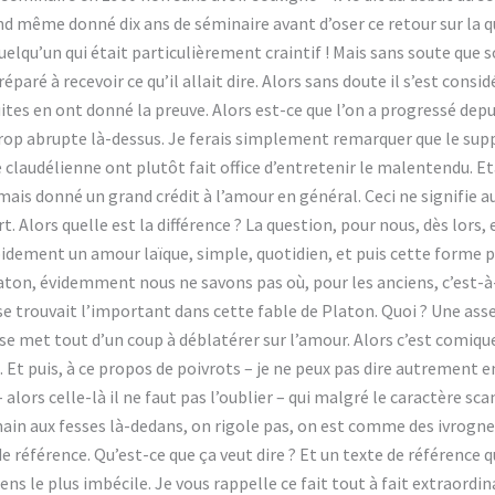
uand même donné dix ans de séminaire avant d’oser ce retour sur l
quelqu’un qui était particulièrement craintif ! Mais sans soute que s
éparé à recevoir ce qu’il allait dire. Alors sans doute il s’est cons
uites en ont donné la preuve. Alors est-ce que l’on a progressé depu
op abrupte là-dessus. Je ferais simplement remarquer que le suppor
 claudélienne ont plutôt fait office d’entretenir le malentendu. Eta
jamais donné un grand crédit à l’amour en général. Ceci ne signifie 
t. Alors quelle est la différence ? La question, pour nous, dès lors, 
dement un amour laïque, simple, quotidien, et puis cette forme pa
ton, évidemment nous ne savons pas où, pour les anciens, c’est-à-
 se trouvait l’important dans cette fable de Platon. Quoi ? Une ass
e met tout d’un coup à déblatérer sur l’amour. Alors c’est comique, 
Et puis, à ce propos de poivrots – je ne peux pas dire autrement 
alors celle-là il ne faut pas l’oublier – qui malgré le caractère sc
in aux fesses là-dedans, on rigole pas, on est comme des ivrognes
e référence. Qu’est-ce que ça veut dire ? Et un texte de référence q
 le plus imbécile. Je vous rappelle ce fait tout à fait extraordina