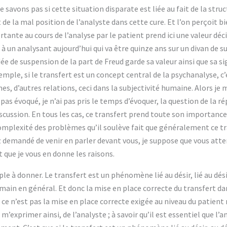
e savons pas si cette situation disparate est liée au fait de la struc
et de la mal position de l’analyste dans cette cure. Et l’on perçoit 
ante au cours de l’analyse par le patient prend ici une valeur décis
 à un analysant aujourd’hui qui va être quinze ans sur un divan de
e de suspension de la part de Freud garde sa valeur ainsi que sa si
xemple, si le transfert est un concept central de la psychanalyse, c’
s, d’autres relations, ceci dans la subjectivité humaine. Alors je
as évoqué, je n’ai pas pris le temps d’évoquer, la question de la r
 discussion. En tous les cas, ce transfert prend toute son importance
 complexité des problèmes qu’il soulève fait que généralement ce tr
demandé de venir en parler devant vous, je suppose que vous atte
et que je vous en donne les raisons.
le à donner. Le transfert est un phénomène lié au désir, lié au dési
umain en général. Et donc la mise en place correcte du transfert dans
ce n’est pas la mise en place correcte exigée au niveau du patient 
s m’exprimer ainsi, de l’analyste ; à savoir qu’il est essentiel que l