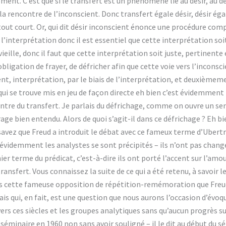
ment. C’est que si le transfert est un phénomène lié au désir, au dé
 la rencontre de l’inconscient. Donc transfert égale désir, désir éga
tout court. Or, qui dit désir inconscient énonce une procédure com
 l’interprétation donc il est essentiel que cette interprétation soit
ieille, donc il faut que cette interprétation soit juste, pertinente 
ligation de frayer, de défricher afin que cette voie vers l’inconscie
t, interprétation, par le biais de l’interprétation, et deuxièmem
qui se trouve mis en jeu de façon directe eh bien c’est évidemment le
ontre du transfert. Je parlais du défrichage, comme on ouvre un sen
rage bien entendu. Alors de quoi s’agit-il dans ce défrichage ? Eh b
 savez que Freud a introduit le débat avec ce fameux terme d’Ubert
u’évidemment les analystes se sont précipités – ils n’ont pas changé
ier terme du prédicat, c’est-à-dire ils ont porté l’accent sur l’amo
ransfert. Vous connaissez la suite de ce qui a été retenu, à savoir l
uis cette fameuse opposition de répétition-remémoration que Freud
 qui, en fait, est une question que nous aurons l’occasion d’évoque
ers ces siècles et les groupes analytiques sans qu’aucun progrès su
n séminaire en 1960 non sans avoir souligné – il le dit au début du sé