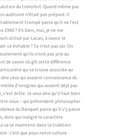
a question du transfert. Quand même pas
on auditoire n’était pas préparé. Il
idérablement trompé parce qu’il ne l’est
is 1960 ? Eh bien, moi, je ne me
t utilisé par Lacan, à savoir le
it-ce évitable ? Ce n’est pas sûr. On
aucunement qu’ils n’ont pas pris au
est de savoir où gît cette différence
rticulière qui se trouve associée au
dire ceux qui avaient connaissance du
emblée d’ivrognes qui avaient déjà pas
c’est drôle. Je veux dire qu’il faut bien
entre nous – qui prétendent philosopher
andaleux du Banquet parce qu’il s’y passe
, donc qui malgré le caractère
ui va se maintenir dans la tradition
ire : c’est que pour notre culture