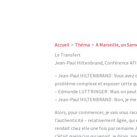
Accueil
Théma
A Marseille, un Sam
Le Transfert
Jean-Paul Hiltenbrand, Conférence AFI
– Jean-Paul HILTENBRAND : Vous avez de
problème complexe et exposer cette ques
– Edmonde LUTTRINGER : Mais on peut t
– Jean-Paul HILTENBRAND : Non, je me d
Alors, pour commencer, je vais vous raco
l’authenticité – relativement âgée, qui 
rendait chez elle une fois par semaine. 
c’était quelqu’un qui venait, je dirais