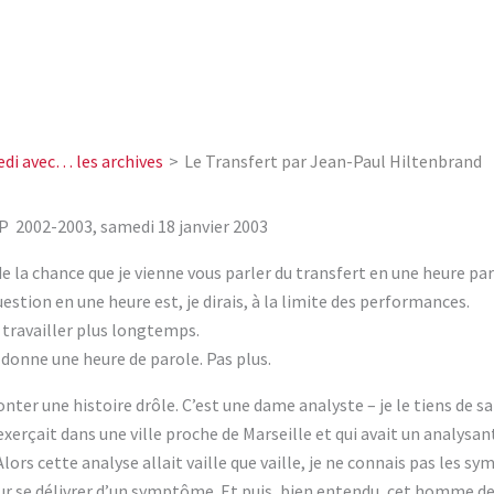
edi avec… les archives
Le Transfert par Jean-Paul Hiltenbrand
P 2002-2003, samedi 18 janvier 2003
 la chance que je vienne vous parler du transfert en une heure pa
tion en une heure est, je dirais, à la limite des performances.
ravailler plus longtemps.
onne une heure de parole. Pas plus.
nter une histoire drôle. C’est une dame analyste – je le tiens de sa
exerçait dans une ville proche de Marseille et qui avait un analysan
Alors cette analyse allait vaille que vaille, je ne connais pas le
, pour se délivrer d’un symptôme. Et puis, bien entendu, cet homme 