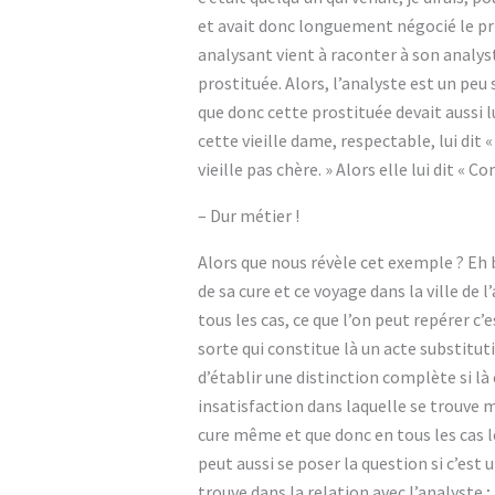
et avait donc longuement négocié le prix
analysant vient à raconter à son analyste 
prostituée. Alors, l’analyste est un peu
que donc cette prostituée devait aussi l
cette vieille dame, respectable, lui dit
vieille pas chère. » Alors elle lui dit « C
– Dur métier !
Alors que nous révèle cet exemple ? Eh b
de sa cure et ce voyage dans la ville de
tous les cas, ce que l’on peut repérer c’e
sorte qui constitue là un acte substitut
d’établir une distinction complète si là c
insatisfaction dans laquelle se trouve 
cure même et que donc en tous les cas l
peut aussi se poser la question si c’est 
trouve dans la relation avec l’analyste 