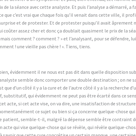
 de la séance avec cette analyste. Et puis l’analyse a démarré, a fai
que c’est vrai que chaque fois qu’il venait dans cette ville, il profi
 surprise et de protester. Et de protester puisqu’il avait âprement n
ui coûter assez cher et donc ça doublait quasiment le prix de la séan
 « mais comment ? comment ? » et l’analysant, pour se défendre, lui 
omment ! une vieille pas chère ! ». Tiens, tiens.
ien, évidemment il ne nous est pas dit dans quelle disposition sub
 l’analyste semble donc comporter une double destination ; on ne sai
st que d’un côté il y a la cure et de l’autre côté il y a la recherche 
if, substitutif, qui évidemment ne peut pas être écarté dans ce sens
et acte, si cet acte vise, on va dire, une insatisfaction de structure
momentanément ce sujet ou bien si ça concerne quelque-chose qui s
e patient, semble-t-il, malgré la dépense semble être contraint de
un acte qui vise quelque-chose qui se révèle, qui révèle quelque-cho
; à savoir que cette cure concrétise un certain manque, une certaine 