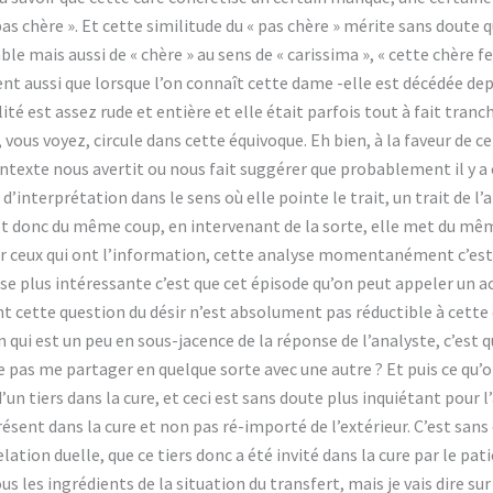
 pas chère ». Et cette similitude du « pas chère » mérite sans doute
mais aussi de « chère » au sens de « carissima », « cette chère fe
dent aussi que lorsque l’on connaît cette dame -elle est décédée dep
té est assez rude et entière et elle était parfois tout à fait tranc
, vous voyez, circule dans cette équivoque. Eh bien, à la faveur de 
texte nous avertit ou nous fait suggérer que probablement il y a 
’interprétation dans le sens où elle pointe le trait, un trait de l’an
et donc du même coup, en intervenant de la sorte, elle met du mê
our ceux qui ont l’information, cette analyse momentanément c’est ét
se plus intéressante c’est que cet épisode qu’on peut appeler un ac
nt cette question du désir n’est absolument pas réductible à cett
 qui est un peu en sous-jacence de la réponse de l’analyste, c’est q
pas me partager en quelque sorte avec une autre ? Et puis ce qu’o
d’un tiers dans la cure, et ceci est sans doute plus inquiétant pour l’
présent dans la cure et non pas ré-importé de l’extérieur. C’est san
relation duelle, que ce tiers donc a été invité dans la cure par le pa
s les ingrédients de la situation du transfert, mais je vais dire s