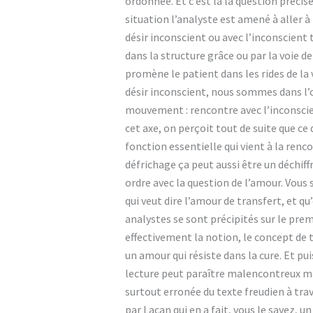
ordonnée. Et c’est là la question précisé
situation l’analyste est amené à aller à
désir inconscient ou avec l’inconscient 
dans la structure grâce ou par la voie de
promène le patient dans les rides de la v
désir inconscient, nous sommes dans l’ob
mouvement : rencontre avec l’inconscien
cet axe, on perçoit tout de suite que ce 
fonction essentielle qui vient à la renc
défrichage ça peut aussi être un déchiff
ordre avec la question de l’amour. Vous
qui veut dire l’amour de transfert, et q
analystes se sont précipités sur le prem
effectivement la notion, le
concept de t
un amour qui résiste dans la cure. Et p
lecture peut paraître malencontreux mais
surtout erronée du texte freudien à trav
par Lacan qui en a fait, vous le savez, u