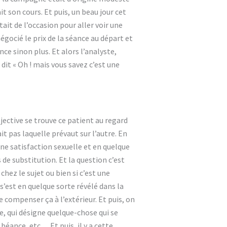
t son cours. Et puis, un beau jour cet
tait de l’occasion pour aller voir une
égocié le prix de la séance au départ et
ce sinon plus. Et alors l’analyste,
dit « Oh ! mais vous savez c’est une
jective se trouve ce patient au regard
t pas laquelle prévaut sur l’autre. En
d’une satisfaction sexuelle et en quelque
 de substitution. Et la question c’est
 chez le sujet ou bien si c’est une
’est en quelque sorte révélé dans la
 compenser ça à l’extérieur. Et puis, on
se, qui désigne quelque-chose qui se
béance, etc… Et puis, il y a cette