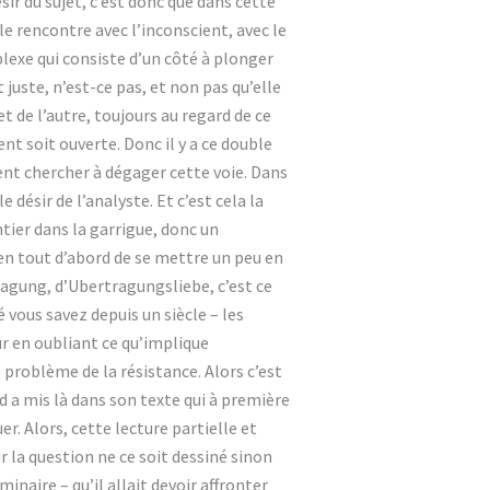
sir du sujet, c’est donc que dans cette
le rencontre avec l’inconscient, avec le
plexe qui consiste d’un côté à plonger
 juste, n’est-ce pas, et non pas qu’elle
et de l’autre, toujours au regard de ce
nt soit ouverte. Donc il y a ce double
ent chercher à dégager cette voie. Dans
 désir de l’analyste. Et c’est cela la
tier dans la garrigue, donc un
ien tout d’abord de se mettre un peu en
ragung, d’Ubertragungsliebe, c’est ce
 vous savez depuis un siècle – les
ur en oubliant ce qu’implique
e problème de la résistance. Alors c’est
 a mis là dans son texte qui à première
r. Alors, cette lecture partielle et
r la question ne ce soit dessiné sinon
minaire – qu’il allait devoir affronter