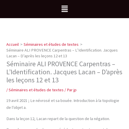
Aller
Menu
au
contenu
Accueil
Séminaires et études de textes
Séminaire ALI PROVENCE Carpentras – L’Identification. Jacques
Lacan – D’après les leçons 12 et 13
Séminaire ALI PROVENCE Carpentras –
L’Identification. Jacques Lacan – D’après
les leçons 12 et 13
/
Séminaires et études de textes
/ Par
jp
19 avril 2021 ; Le névrosé et sa bouée. Introduction à la topologie
de l’objet a.
Dans la leçon 12, Lacan repart de la question de la négation.