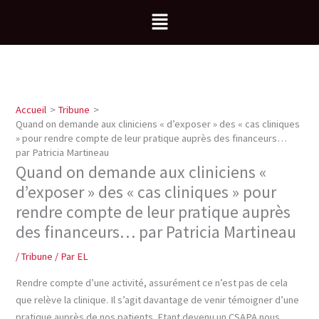
Aller
Menu
au
contenu
Accueil
Tribune
Quand on demande aux cliniciens « d’exposer » des « cas cliniques
» pour rendre compte de leur pratique auprès des financeurs…
par Patricia Martineau
Quand on demande aux cliniciens «
d’exposer » des « cas cliniques » pour
rendre compte de leur pratique auprès
des financeurs… par Patricia Martineau
/
Tribune
/ Par
EL
Rendre compte d’une activité, assurément ce n’est pas de cela
que relève la clinique. Il s’agit davantage de venir témoigner d’une
pratique auprès de nos patients. Etant devenu un CSAPA nous