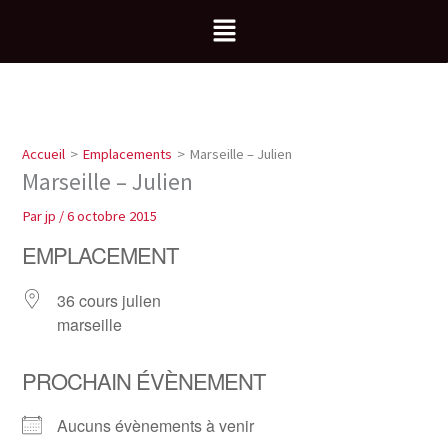
Aller
Menu
au
contenu
Accueil
Emplacements
Marseille – Julien
Marseille – Julien
Par
jp
/
6 octobre 2015
EMPLACEMENT
36 cours julien
marseille
PROCHAIN ÉVÈNEMENT
Aucuns évènements à venir