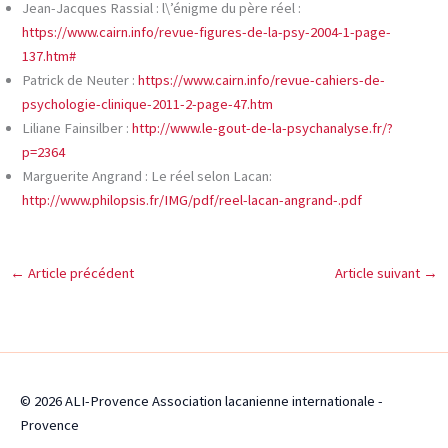
Jean-Jacques Rassial : l\’énigme du père réel :
https://www.cairn.info/revue-figures-de-la-psy-2004-1-page-
137.htm#
Patrick de Neuter :
https://www.cairn.info/revue-cahiers-de-
psychologie-clinique-2011-2-page-47.htm
Liliane Fainsilber :
http://www.le-gout-de-la-psychanalyse.fr/?
p=2364
Marguerite Angrand : Le réel selon Lacan:
http://www.philopsis.fr/IMG/pdf/reel-lacan-angrand-.pdf
←
Article précédent
Article suivant
→
© 2026 ALI-Provence Association lacanienne internationale -
Provence