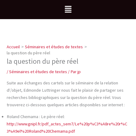
Aller
Menu
au
contenu
Accueil
Séminaires et études de textes
la question du père réel
la question du père réel
/
Séminaires et études de textes
/ Par
jp
Suite aux échanges des cartels sur le séminaire de la relation
d\’objet, Edmonde Luttringer nous fait le plaisir de partager ses
recherches bibliographiques sur la question du père réel. Vous
trouverez ci-dessous quelques articles disponibles sur internet :
Roland Chemama : Le père réel:
http://www.gnipl.fr/pdf_actes_sem7/Le%20p%C3%A8re%20r%C
3%A9el%20Roland%20Chemama.pdf