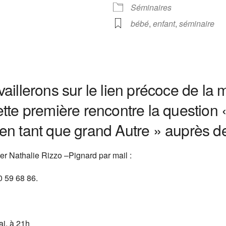
Calendrier Google
iCalendar
Séminaires
bébé
,
enfant
,
séminaire
aillerons sur le lien précoce de la m
tte première rencontre la question 
en tant que grand Autre » auprès d
ter Nathalie Rizzo –Pignard par mail :
 59 68 86.
ai, à 21h