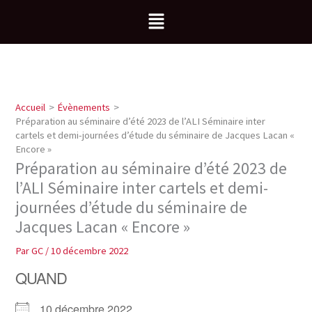
Aller
Menu
au
contenu
Accueil
Évènements
Préparation au séminaire d’été 2023 de l’ALI Séminaire inter
cartels et demi-journées d’étude du séminaire de Jacques Lacan «
Encore »
Préparation au séminaire d’été 2023 de
l’ALI Séminaire inter cartels et demi-
journées d’étude du séminaire de
Jacques Lacan « Encore »
Par
GC
/
10 décembre 2022
QUAND
10 décembre 2022