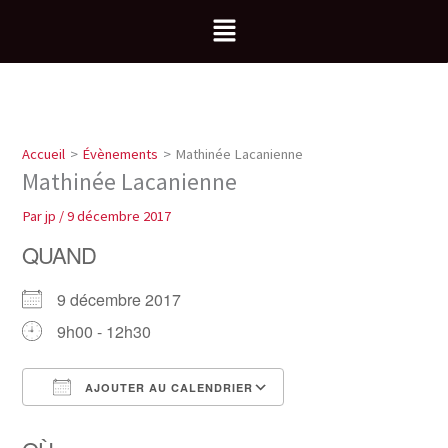
Aller
Menu
au
contenu
Accueil
Évènements
Mathinée Lacanienne
Mathinée Lacanienne
Par
jp
/
9 décembre 2017
QUAND
9 décembre 2017
9h00 - 12h30
AJOUTER AU CALENDRIER
Télécharger ICS
Calendrier Google