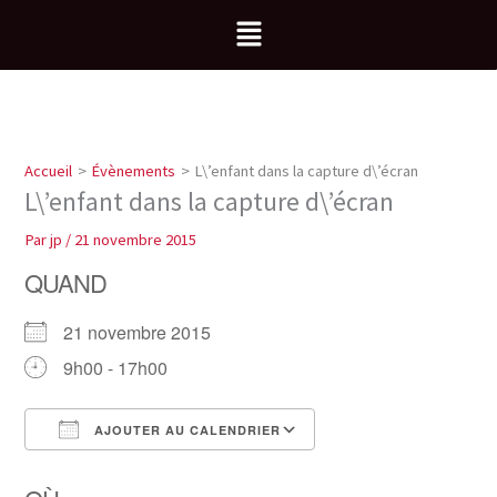
Aller
Menu
au
contenu
Accueil
Évènements
L\’enfant dans la capture d\’écran
L\’enfant dans la capture d\’écran
Par
jp
/
21 novembre 2015
QUAND
21 novembre 2015
9h00 - 17h00
AJOUTER AU CALENDRIER
Télécharger ICS
Calendrier Google