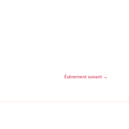
Office 365
Outlook Live
Évènement suivant
→