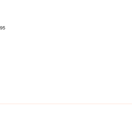
Calendrier Google
iCalendar
 95