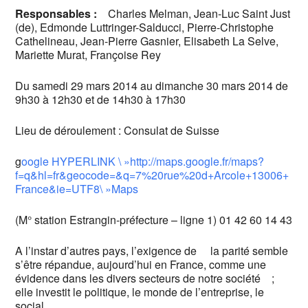
Responsables :
Charles Melman, Jean-Luc Saint Just
(de), Edmonde Luttringer-Salducci, Pierre-Christophe
Cathelineau, Jean-Pierre Gasnier, Elisabeth La Selve,
Mariette Murat, Françoise Rey
Du samedi 29 mars 2014 au dimanche 30 mars 2014 de
9h30 à 12h30 et de 14h30 à 17h30
Lieu de déroulement : Consulat de Suisse
g
oogle HYPERLINK \ »http://maps.google.fr/maps?
f=q&hl=fr&geocode=&q=7%20rue%20d+Arcole+13006+
France&ie=UTF8\ »Maps
(M° station Estrangin-préfecture – ligne 1) 01 42 60 14 43
A l’instar d’autres pays, l’exigence de la parité semble
s’être répandue, aujourd’hui en France, comme une
évidence dans les divers secteurs de notre société ;
elle investit le politique, le monde de l’entreprise, le
social.