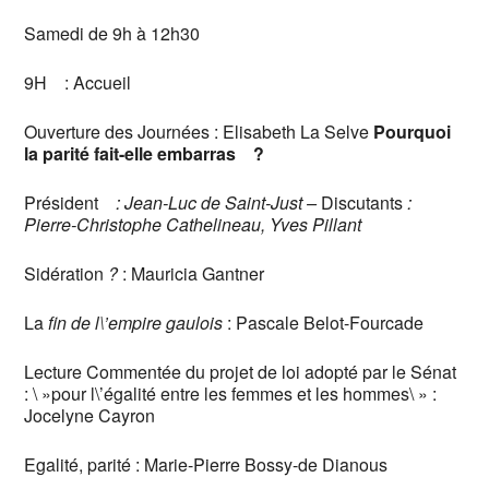
Samedi de 9h à 12h30
9H : Accueil
Ouverture des Journées : Elisabeth La Selve
Pourquoi
la parité fait-elle embarras ?
Président
: Jean-Luc de Saint-Just –
Discutants
:
Pierre-Christophe Cathelineau, Yves Pillant
Sidération
?
: Mauricia Gantner
La
fin de l\’empire gaulois
: Pascale Belot-Fourcade
Lecture Commentée du projet de loi adopté par le Sénat
: \ »pour l\’égalité entre les femmes et les hommes\ » :
Jocelyne Cayron
Egalité, parité : Marie-Pierre Bossy-de Dianous