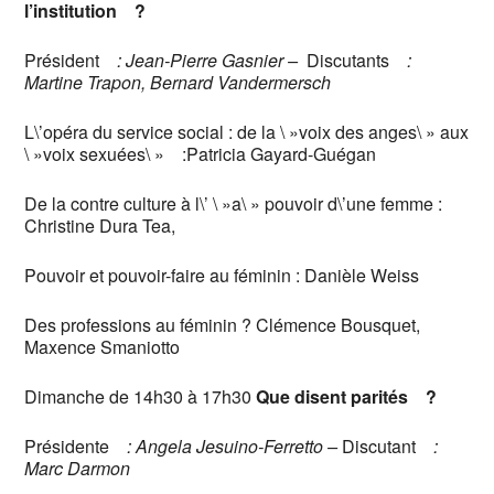
l’institution ?
Président
: Jean-Pierre Gasnier –
Discutants
:
Martine Trapon, Bernard Vandermersch
L\’opéra du service social : de la \ »voix des anges\ » aux
\ »voix sexuées\ » :Patricia Gayard-Guégan
De la contre culture à l\’ \ »a\ » pouvoir d\’une femme :
Christine Dura Tea,
Pouvoir et pouvoir-faire au féminin : Danièle Weiss
Des professions au féminin ? Clémence Bousquet,
Maxence Smaniotto
Dimanche de 14h30 à 17h30
Que disent parités ?
Présidente
: Angela Jesuino-Ferretto
–
Discutant
:
Marc Darmon