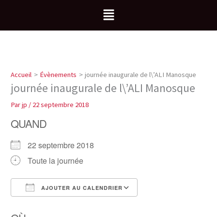
Aller
Menu
au
contenu
Accueil
Évènements
journée inaugurale de l\’ALI Manosque
journée inaugurale de l\’ALI Manosque
Par
jp
/
22 septembre 2018
QUAND
22 septembre 2018
Toute la journée
AJOUTER AU CALENDRIER
Télécharger ICS
Calendrier Google