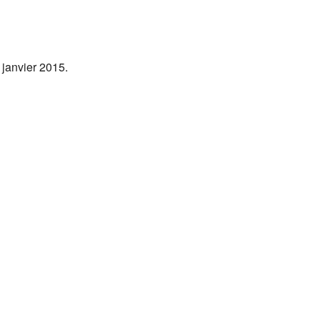
Office 365
Outlook Live
 janvier 2015.