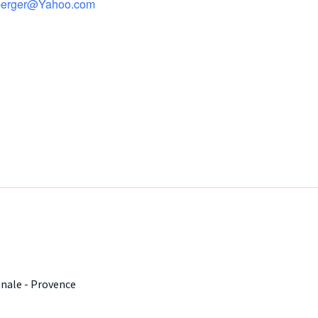
fberger@Yahoo.com
onale - Provence