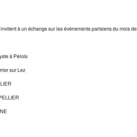
Calendrier Google
iCalendar
invitent à un échange sur les évènements parisiens du mois de
te à Pérols
ier sur Lez
LLIER
PELLIER
NNE