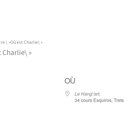
re \ »Où est Charlie\ »
 Charlie\ »
OÙ
Le Hang\'art,
34 cours Esquiros, Trets