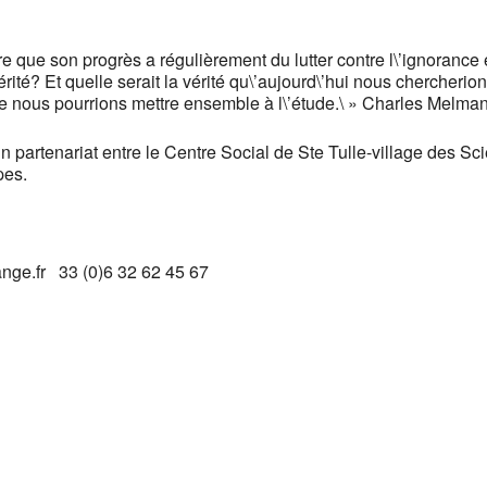
re que son progrès a régulièrement du lutter contre l\’ignorance
rité? Et quelle serait la vérité qu\’aujourd\’hui nous chercherio
que nous pourrions mettre ensemble à l\’étude.\ » Charles Melman
n partenariat entre le Centre Social de Ste Tulle-village des Sc
pes.
ange.fr 33 (0)6 32 62 45 67