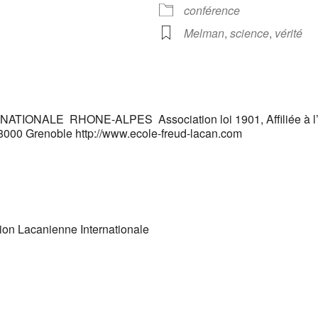
Calendrier Google
iCalendar
conférence
Melman
,
science
,
vérité
ONALE RHONE-ALPES Association loi 1901, Affiliée à l’A
38000 Grenoble http://www.ecole-freud-lacan.com
ion Lacanienne Internationale