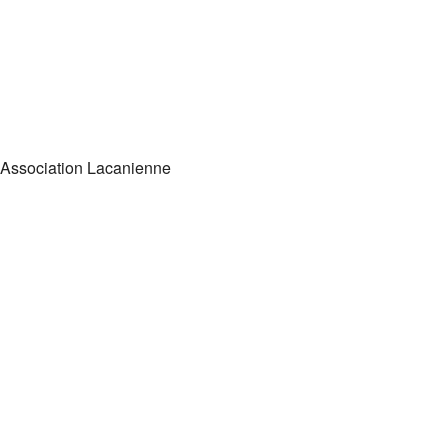
Office 365
Outlook Live
ssociation Lacanienne