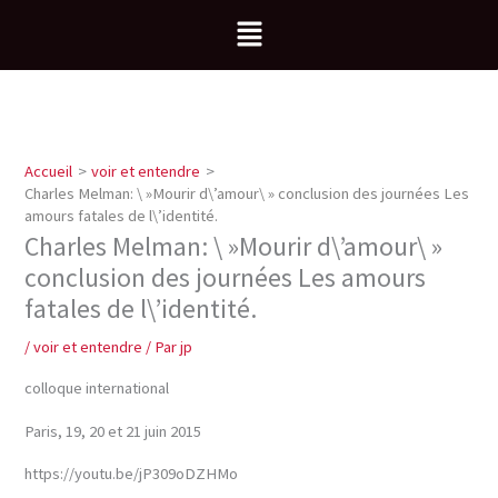
Aller
Menu
au
contenu
Accueil
voir et entendre
Charles Melman: \ »Mourir d\’amour\ » conclusion des journées Les
amours fatales de l\’identité.
Charles Melman: \ »Mourir d\’amour\ »
conclusion des journées Les amours
fatales de l\’identité.
/
voir et entendre
/ Par
jp
colloque international
Paris, 19, 20 et 21 juin 2015
https://youtu.be/jP309oDZHMo