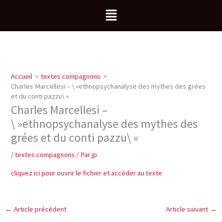
Aller
Menu
au
contenu
Accueil
textes compagnons
Charles Marcellesi – \ »ethnopsychanalyse des mythes des grées
et du conti pazzu\ »
Charles Marcellesi –
\ »ethnopsychanalyse des mythes des
grées et du conti pazzu\ »
/
textes compagnons
/ Par
jp
cliquez ici pour ouvrir le fichier et accéder au texte
←
Article précédent
Article suivant
→