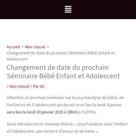
Aller
Menu
au
contenu
Accueil
Non classé
Changement de date du prochain Séminaire Bébé Enfant et
Adolescent
Changement de date du prochain
Séminaire Bébé Enfant et Adolescent
/
Non classé
/ Par
GC
Attention, le prochain séminaire sur la psychanalyse du bébé, de
l’enfant et de l\’adolescent qui devait avoir lieu le lundi 9 janvier
aura lieu le lundi 30 janvier 2023 à 20h30
à l’ADTFA.
Nous introduirons le nouveau thème, « psychanalyse avec l’enfant
et l’adolescent, une histoire d’amour et de haine ».