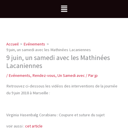
Aller
Menu
au
contenu
Accueil
Evénements
9 juin, un samedi avec les Mathinées Lacaniennes
9 juin, un samedi avec les Mathinées
Lacaniennes
/
Evénements
,
Rendez-vous
,
Un Samedi avec
/ Par
jp
Retrouvez ci-dessous les vidéos des interventions de la journée
du 9 juin 2018 à Marseille :
Virginia Hasenbalg Corabianu : Coupure et suture du sujet
voir aussi :
cet article