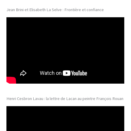
Jean Brini et Elisabeth La Selve : Frontière et confiance
Henri Cesbron Lavau : la lettre de Lacan au peintre François Rouan